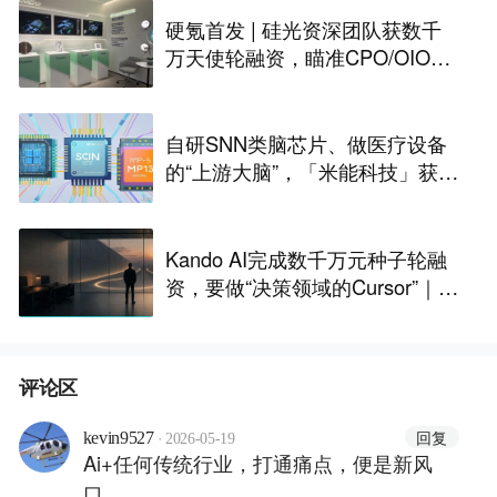
硬氪首发 | 硅光资深团队获数千
万天使轮融资，瞄准CPO/OIO下
一代光互连解决方案
自研SNN类脑芯片、做医疗设备
的“上游大脑”，「米能科技」获数
千万元融资｜36氪首发
Kando AI完成数千万元种子轮融
资，要做“决策领域的Cursor”｜涌
现新项目
评论区
·
回复
kevin9527
2026-05-19
Ai+任何传统行业，打通痛点，便是新风
口。