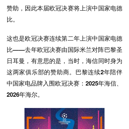
赞助，因此本届欧冠决赛将上演中国家电德
比。
这也是欧冠决赛连续第二年上演中国家电德
比——去年欧冠决赛由国际米兰对阵巴黎圣
日耳曼，有意思的是，当时，海信同时身为
这两家俱乐部的赞助商。巴黎连续2年陪伴
中国家电品牌入围欧冠决赛：2025年海信、
2026年海尔。