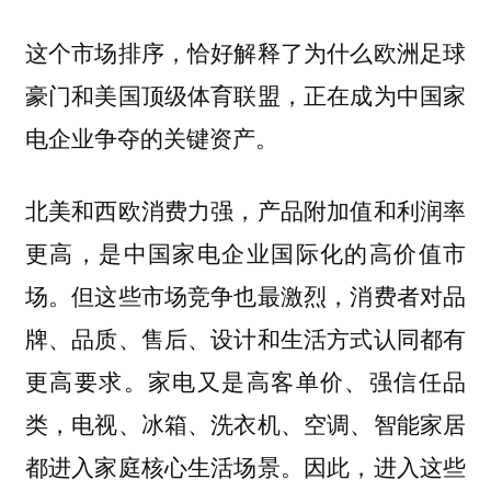
这个市场排序，恰好解释了为什么欧洲足球
豪门和美国顶级体育联盟，正在成为中国家
电企业争夺的关键资产。
北美和西欧消费力强，产品附加值和利润率
更高，是中国家电企业国际化的高价值市
场。但这些市场竞争也最激烈，消费者对品
牌、品质、售后、设计和生活方式认同都有
更高要求。家电又是高客单价、强信任品
类，电视、冰箱、洗衣机、空调、智能家居
都进入家庭核心生活场景。因此，进入这些