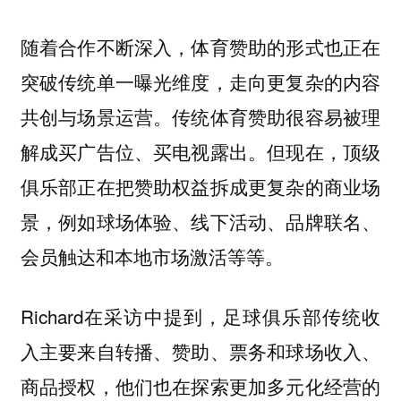
随着合作不断深入，体育赞助的形式也正在
突破传统单一曝光维度，走向更复杂的内容
共创与场景运营。传统体育赞助很容易被理
解成买广告位、买电视露出。但现在，顶级
俱乐部正在把赞助权益拆成更复杂的商业场
景，例如球场体验、线下活动、品牌联名、
会员触达和本地市场激活等等。
Richard在采访中提到，足球俱乐部传统收
入主要来自转播、赞助、票务和球场收入、
商品授权，他们也在探索更加多元化经营的