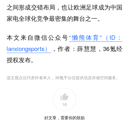
之间形成交错布局，也让欧洲足球成为中国
家电全球化竞争最密集的舞台之一。
本文来自微信公众号
“懒熊体育”（ID：
lanxiongsports）
，作者：薛慧慧，36氪经
授权发布。
该文观点仅代表作者本人，36氪平台仅提供信息存储空间服务。
16
好文章，需要你的鼓励