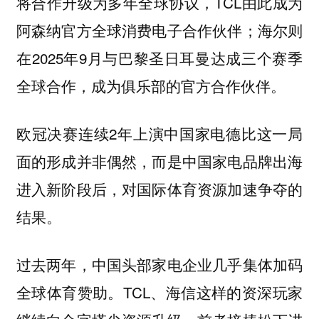
将合作升级为多年全球协议，TCL由此成为
阿森纳官方全球消费电子合作伙伴；海尔则
在2025年9月与巴黎圣日耳曼达成三个赛季
全球合作，成为俱乐部的官方合作伙伴。
欧冠决赛连续2年上演中国家电德比这一局
面的形成并非偶然，而是中国家电品牌出海
进入新阶段后，对国际体育资源加速争夺的
结果。
过去两年，中国头部家电企业几乎集体加码
全球体育赞助。TCL、海信这样的资深玩家