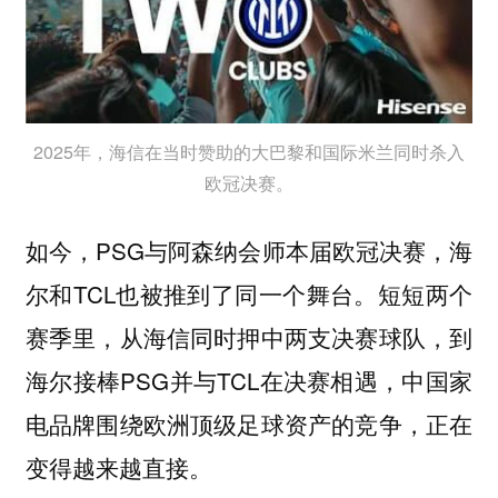
2025年，海信在当时赞助的大巴黎和国际米兰同时杀入
欧冠决赛。
如今，PSG与阿森纳会师本届欧冠决赛，海
尔和TCL也被推到了同一个舞台。短短两个
赛季里，从海信同时押中两支决赛球队，到
海尔接棒PSG并与TCL在决赛相遇，中国家
电品牌围绕欧洲顶级足球资产的竞争，正在
变得越来越直接。