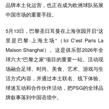
品牌本土化运营，也正在成为欧洲球队拓展
中国市场的重要手段。
5月13日，巴黎圣日耳曼在上海张园开启“这
里是巴黎·上海主场”（Ici C’est Paris La
Maison Shanghai）。这是俱乐部2026年全
球六大“巴黎之家”项目的重要一站。活动现
场融合足球、时尚、美食、艺术、游戏与生
活方式内容，并通过本土联名、线下体验、
球迷互动和合作伙伴活动，把PSG的全球品
牌叙事落到中国语境中。