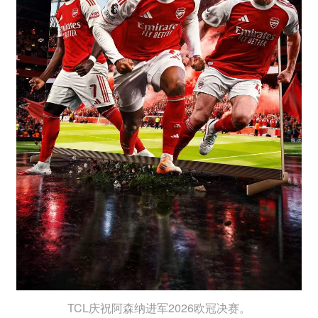
TCL庆祝阿森纳进军2026欧冠决赛。