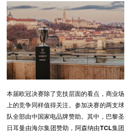
本届欧冠决赛除了竞技层面的看点，商业场
上的竞争同样值得关注。
参加决赛的两支球
其中，
队全部由中国家电品牌赞助。
巴黎圣
日耳曼由海尔集团赞助，阿森纳由TCL集团