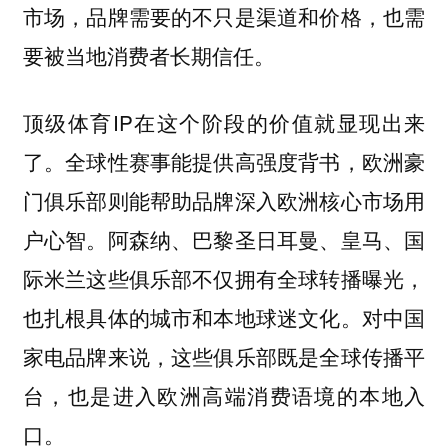
市场，品牌需要的不只是渠道和价格，也需
要被当地消费者长期信任。
顶级体育IP在这个阶段的价值就显现出来
了。全球性赛事能提供高强度背书，欧洲豪
门俱乐部则能帮助品牌深入欧洲核心市场用
户心智。阿森纳、巴黎圣日耳曼、皇马、国
际米兰这些俱乐部不仅拥有全球转播曝光，
也扎根具体的城市和本地球迷文化。对中国
家电品牌来说，这些俱乐部既是全球传播平
台，也是进入欧洲高端消费语境的本地入
口。