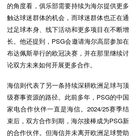
的角度看，俱乐部需要持续为海尔提供更多
触达球迷群体的机会，而球迷群体也正在通
过足球本身、线下活动和更多项目在不断增
长。他还提到，PSG会邀请海尔高层参加在
布达佩斯举行的欧冠决赛，并在那里继续讨
论双方未来如何开展更多合作。
海信则代表了另一条持续深耕欧洲足球与顶
级赛事资源的路径。此前多年，PSG的中国
家电合作伙伴一直是海信。2024/25赛季结
束后，双方合作到期，海尔接棒成为PSG新
的合作伙伴。但海信并未离开欧洲足球赞助