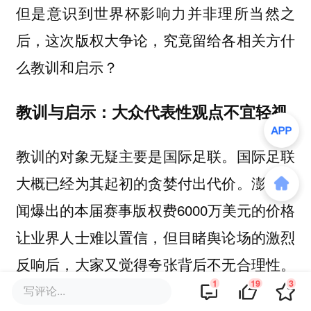
但是意识到世界杯影响力并非理所当然之
后，这次版权大争论，究竟留给各相关方什
么教训和启示？
教训与启示：大众代表性观点不宜轻视
教训的对象无疑主要是国际足联。国际足联
大概已经为其起初的贪婪付出代价。澎湃新
闻爆出的本届赛事版权费6000万美元的价格
让业界人士难以置信，但目睹舆论场的激烈
反响后，大家又觉得夸张背后不无合理性。
1
19
3
而即使是1亿-1.5亿美元的价格交易，差点
写评论...