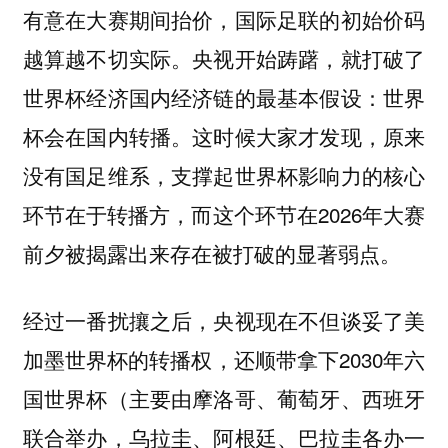
有意在大赛期间抬价，国际足联的初始价码
越算越不切实际。央视开始踌躇，就打破了
世界杯经济国内经济链的最基本假设：世界
杯会在国内转播。这时候大家才发现，原来
没有国足维系，支撑起世界杯影响力的核心
环节在于转播方，而这个环节在2026年大赛
前夕被揭露出来存在被打破的显著弱点。
经过一番扰攘之后，央视现在不但谈妥了美
加墨世界杯的转播权，还顺带拿下2030年六
国世界杯（主要由摩洛哥、葡萄牙、西班牙
联合举办，乌拉圭、阿根廷、巴拉圭各办一