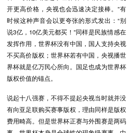
开更高价格，央视也会迅速决定接棒。”有
时候这种声音会以更夸张的形式发出：“别
说3亿，10亿美元都买！”同样是民族情感在
发挥作用，世界杯没有中国，国人支持央视
不买高价版权；世界杯若有中国，央视播世
界杯就是亿万民心所向。国足也成为世界杯
版权价值的锚点。
说起十八强赛，不得不提起央视当时就并没
有向亚足联购买赛事版权，理由同样是版权
费用畸高。但是世界杯正赛与外围赛是两码
事。世界杯本身是全球性的现象级赛事，中