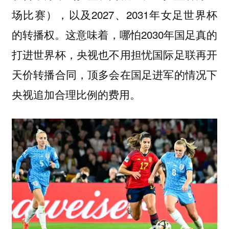
场比赛），以及2027、2031年女足世界杯
的转播权。这意味着，哪怕2030年国足真的
打进世界杯，央视也不用担忧国际足联再开
天价转播合同，顶多会在国足进军的情况下
央视追加合理比例的费用。