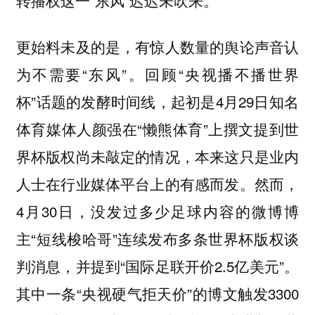
更始料未及的是，有惊人数量的舆论声音认
为不需要“东风”。回顾“央视播不播世界
杯”话题的发酵时间线，起初是4月29日知名
体育媒体人颜强在“懒熊体育”上撰文提到世
界杯版权尚未敲定的情况，本来这只是业内
人士在行业媒体平台上的有感而发。然而，
4月30日，没发过多少足球内容的微博博
主“短线梭哈哥”连续发布多条世界杯版权谈
判消息，并提到“国际足联开价2.5亿美元”。
其中一条“央视硬气拒天价”的博文触发3300