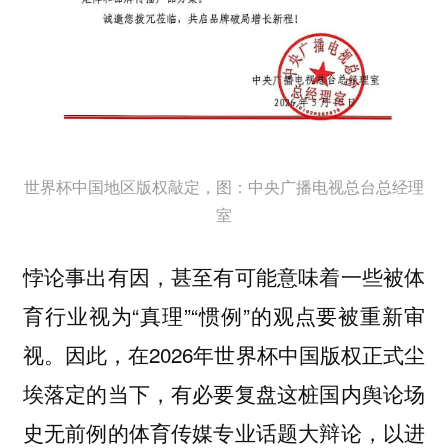
世界杯中国地区版权敲定，图：中央广播电视总台总经理
室
悖论事出有因，甚至有可能意味着一些被体
育行业视为“真理”“惯例”的观点要被重新审
视。因此，在2026年世界杯中国版权正式尘
埃落定的当下，有必要复盘这桩国内舆论场
史无前例的体育传媒专业话题大辩论，以进