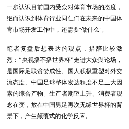
一步认识目前国内受众对体育市场的态度，
继而认识到体育行业同仁们在未来的中国体
育市场开发工作中，还需要“做什么”。
笔者复盘后想表达的观点，措辞比较激
烈：
“央视播不播世界杯”走进大众舆论场，
是国际足联贪婪成性、国人积极重塑对外交
流态度、中国足球整体发达程度不足三大因
生产者期望上升、消费者观
素的综合产物。
念在变，放在中国男足再次无缘世界杯的背
景下，产生颠覆式的化学反应。