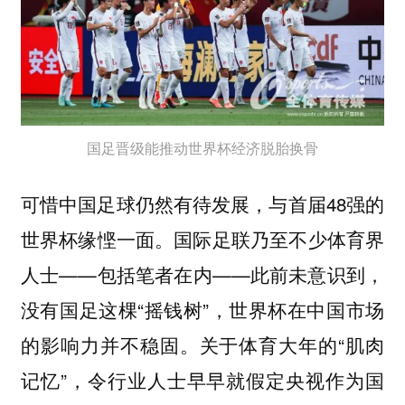
国足晋级能推动世界杯经济脱胎换骨
可惜中国足球仍然有待发展，与首届48强的
世界杯缘悭一面。国际足联乃至不少体育界
人士——包括笔者在内——此前未意识到，
没有国足这棵“摇钱树”，世界杯在中国市场
的影响力并不稳固。关于体育大年的“肌肉
记忆”，令行业人士早早就假定央视作为国