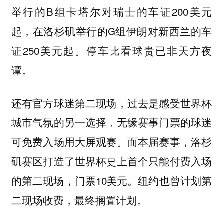
举行的B组卡塔尔对瑞士的车证200美元
起，在洛杉矶举行的G组伊朗对新西兰的车
证250美元起。停车比看球贵已非天方夜
谭。
还有官方球迷第二现场，过去是感受世界杯
城市气氛的另一选择，无缘赛事门票的球迷
可免费入场用大屏观赛。而本届赛事，洛杉
矶赛区打造了世界杯史上首个只能付费入场
的第二现场，门票10美元。纽约也曾计划第
二现场收费，最终搁置计划。