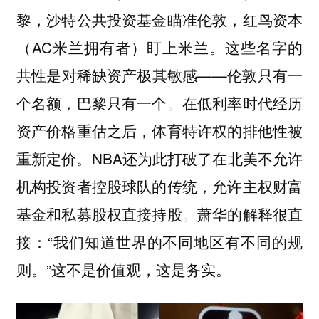
黎，沙特公共投资基金瞄准伦敦，红鸟资本
（AC米兰拥有者）盯上米兰。这些名字的
共性是对稀缺资产极其敏感——伦敦只有一
个名额，巴黎只有一个。在低利率时代经历
资产价格重估之后，体育特许权的排他性被
重新定价。NBA还为此打破了在北美不允许
机构投资者控股球队的传统，允许主权财富
基金和私募股权直接持股。萧华的解释很直
接：“我们知道世界的不同地区有不同的规
则。”这不是价值观，这是务实。