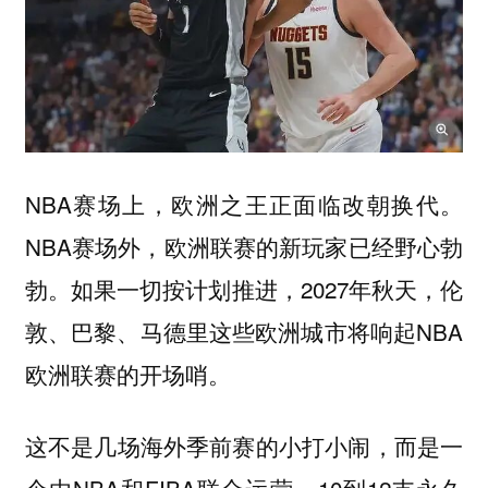
NBA赛场上，欧洲之王正面临改朝换代。
NBA赛场外，欧洲联赛的新玩家已经野心勃
勃。如果一切按计划推进，2027年秋天，伦
敦、巴黎、马德里这些欧洲城市将响起NBA
欧洲联赛的开场哨。
这不是几场海外季前赛的小打小闹，而是一