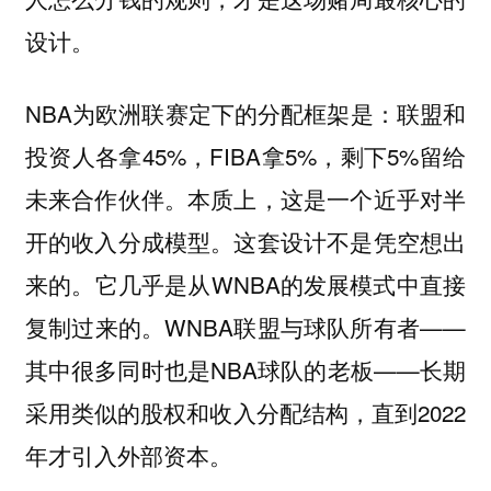
设计。
NBA为欧洲联赛定下的分配框架是：联盟和
投资人各拿45%，FIBA拿5%，剩下5%留给
未来合作伙伴。本质上，这是一个近乎对半
开的收入分成模型。这套设计不是凭空想出
来的。它几乎是从WNBA的发展模式中直接
复制过来的。WNBA联盟与球队所有者——
其中很多同时也是NBA球队的老板——长期
采用类似的股权和收入分配结构，直到2022
年才引入外部资本。