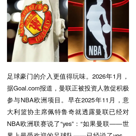
足球豪门的介入更值得玩味。2026年1月，
据Goal.com报道，曼联正被投资人敦促积极
参与NBA欧洲项目。早在2025年11月，意
大利篮协主席佩特鲁奇就透露曼联已经对
NBA欧洲联赛说了“yes”：“如果曼联——世
界上最受欢迎的足球队——已经说了yes，