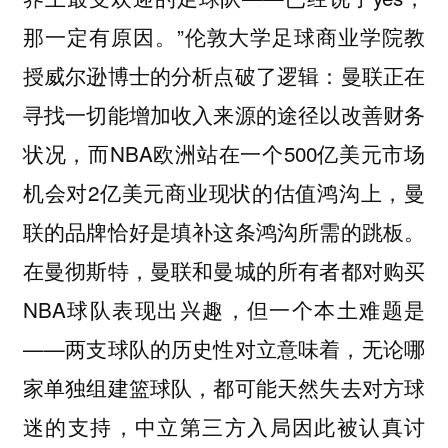
那一定有原因。”伦敦大学足球商业学院教
授威尔逊博士的分析点破了逻辑：曼联正在
寻找一切能增加收入来源的途径以改善财务
状况，而NBA欧洲站在一个500亿美元市场
机会对2亿美元商业现状的估值鸿沟上，曼
联的品牌恰好是填补这条鸿沟所需的跳板。
在曼彻斯特，曼联和曼城的所有者都对购买
NBA球队表现出兴趣，但一个本土难题是
——两支球队的历史性对立意味着，无论哪
家单独组建篮球队，都可能天然失去对方球
迷的支持，中立第三方入局因此被认真讨