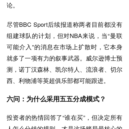
论。
尽管BBC Sport后续报道称两者目前都没有
组建球队的计划，但对NBA来说，当“曼联
可能介入”的消息在市场上扩散时，它本身
就多了一项有力的叙事武器。威尔逊博士预
测，诺丁汉森林、凯尔特人、流浪者、切尔
西、利物浦等英超俱乐部都可能跟进。
六问：为什么采用五五分成模式？
投资者的热情回答了“谁在买”，但决定所有
人怎么分钱的规则，才是这场赌局最核心的