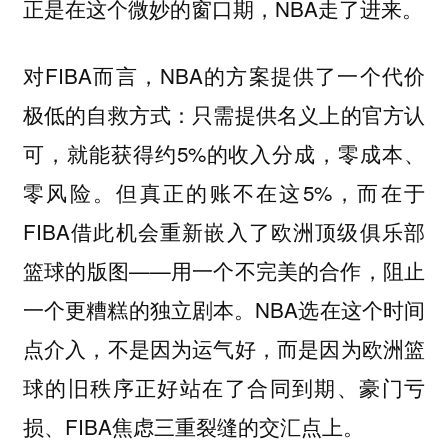
正是在这个微妙的窗口期，NBA走了进来。
对FIBA而言，NBA的方案提供了一个代价
极低的自救方式：只需提供名义上的官方认
可，就能获得约5%的收入分成，零成本、
零风险。但真正的账不在这5%，而在于
FIBA借此机会重新嵌入了欧洲顶级俱乐部
篮球的版图——用一个不完美的合作，阻止
一个更糟糕的独立剧本。NBA选在这个时间
点介入，不是因为运气好，而是因为欧洲篮
球的旧秩序正好站在了合同到期、豪门亏
损、FIBA焦虑三重裂缝的交汇点上。