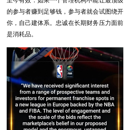
的参与者赚到足够钱，参与者就会试图绕开
你，自己建体系。忠诚在长期财务压力面前
是消耗品。