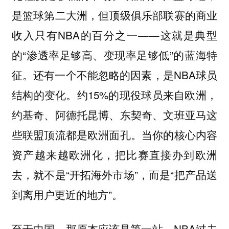
是篮球第二大洲，但顶级俱乐部联赛的商业
收入只有NBA的百分之一——这就是典型
的“渗透率足够高、变现率足够低”的蓝海特
征。还有一个不能忽略的因素，是NBA球员
结构的变化。约15%的现役球员来自欧洲，
约基奇、阿德托昆博、东契奇、文班亚马这
些联盟顶流都是欧洲面孔。当你的核心内容
资产越来越欧洲化，把比赛直接办到欧洲
去，就不是“开拓海外市场”，而是“把产品送
到离用户更近的地方”。
至于中国，那原本应该是第一站。NBA过去