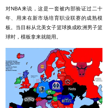
对NBA来说，这是一套被内部验证过二十
年、用来在新市场培育职业联赛的成熟模
板。当目标从北美女子篮球换成欧洲男子篮
球时，模板拿来就能用。