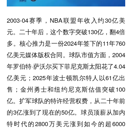
2003-04赛季，NBA联盟年收入约30亿美
元。二十年后，这个数字突破130亿，翻4倍
多。核心推力是一份2024年签下的11年760
亿美元媒体版权合同。球队市值方面，2004
年罗伯特·萨沃尔买下菲尼克斯太阳花了4.04
亿美元；2025年波士顿凯尔特人以61亿出
售；金州勇士和纽约尼克斯估值突破100
亿。扩军球队的特许经营权费，从二十年前
的3亿涨到了现在的50亿。球员顶薪从加内
特时代的2800万美元涨到如今的超6000