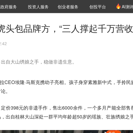
创投发布
项目推荐
核心服务
LP源计划
政府服务
投资人服务
创业者服务
创投平台
AI测
36氪Pro
VClub
VClub投资机构库
创投氪堂
城市之窗
投资机构职位推介
企业入驻
投资人认证
虎头包品牌方，“三人撑起千万营收
:42
，出自大山绣娘之手，稳做非遗生意。
斯拉CEO埃隆·马斯克携幼子亮相。孩子身穿素雅新中式，手拎民
讨论。
、定价398元的非遗手作，售出6000余件，一个多月产能全部售
，出自桂林大山深处一群平均年龄超50岁的瑶族、壮族绣娘之