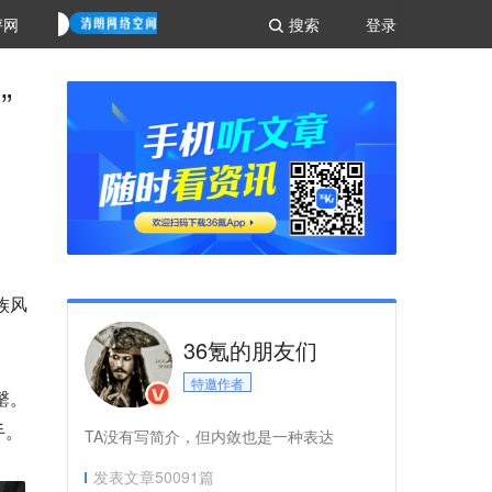
评网
搜索
登录
”
族风
36氪的朋友们
特邀作者
罄。
手。
TA没有写简介，但内敛也是一种表达
发表文章
50091
篇