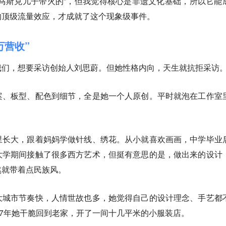
马斯克儿子带火的”，但我觉得核心是非遗文化基础，所以它能
的顶级流量效应，才成就了这个现象级事件。
万营收”
我们，想要采访创始人刘思蔚。但她性格内向，天生就抗拒采访
案、板型、配色到细节，全是她一个人原创。平时就泡在工作室
。
里长大，跟着妈妈学做针线、绣花。从小就喜欢画画，中学毕业
大学期间接触了很多西方艺术，但挺有意思的是，做出来的设计
然就带着点民族风。
大城市节奏快，人情世故也多，她觉得自己的设计理念、手艺都
07年她干脆回到老家，开了一间十几平米的小服装店。