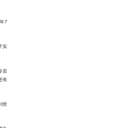
年7
于实
专卖
还有
到世