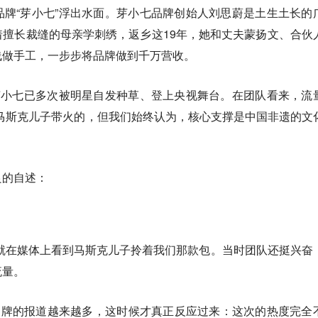
牌“芽小七”浮出水面。芽小七品牌创始人刘思蔚是土生土长的
擅长裁缝的母亲学刺绣，返乡这19年，她和丈夫蒙扬文、合伙
线做手工，一步步将品牌做到千万营收。
芽小七已多次被明星自发种草、登上央视舞台。在团队看来，流
马斯克儿子带火的，但我们始终认为，核心支撑是中国非遗的文
良的自述：
们就在媒体上看到马斯克儿子拎着我们那款包。当时团队还挺兴奋
流量。
品牌的报道越来越多，这时候才真正反应过来：这次的热度完全