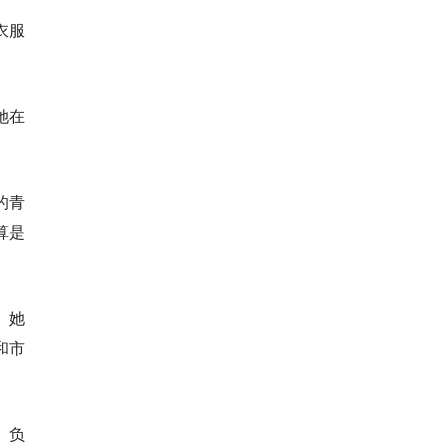
衣服
她在
的青
算是
。她
和市
）负