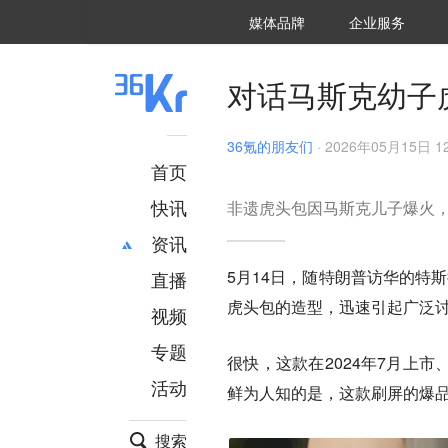
36氪Auto
数字时氪
企业号
未来消费
智能涌现
未来城市
启动Power on
媒体品牌
企业服务
企服点评
36氪出海
36氪研究院
潮生TIDE
36氪企服点评
36Kr研究院
36氪财经
职场bonus
36碳
后浪研究所
36Kr创新咨询
暗涌Waves
硬氪
氪睿研究院
对话马斯克幼子
36氪的朋友们
·
2026年05月15日 12
首页
快讯
非遗虎头包因马斯克儿子爆火
资讯
5月14日，随特朗普访华的特
直播
最新
推荐
虎头包的造型，迅速引起广泛
创投
财经
视频
汽车
AI
专题
很快，这款在2024年7月上市
科技
项目推荐
活动
专精特新
安徽
鲜为人知的是，这款刷屏的爆品
搜索