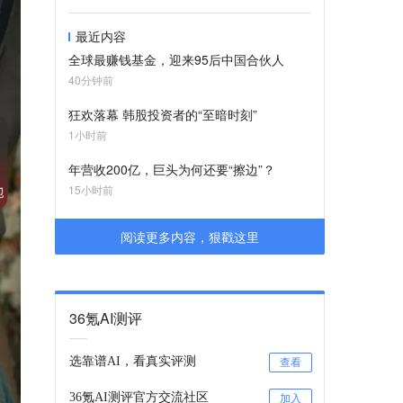
最近内容
全球最赚钱基金，迎来95后中国合伙人
40分钟前
狂欢落幕 韩股投资者的“至暗时刻”
1小时前
年营收200亿，巨头为何还要“擦边”？
15小时前
阅读更多内容，狠戳这里
36氪AI测评
选靠谱AI，看真实评测
查看
36氪AI测评官方交流社区
加入