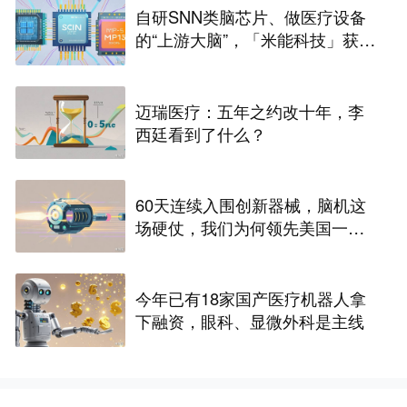
自研SNN类脑芯片、做医疗设备
的“上游大脑”，「米能科技」获数
千万元融资｜36氪首发
迈瑞医疗：五年之约改十年，李
西廷看到了什么？
60天连续入围创新器械，脑机这
场硬仗，我们为何领先美国一个
身位
今年已有18家国产医疗机器人拿
下融资，眼科、显微外科是主线