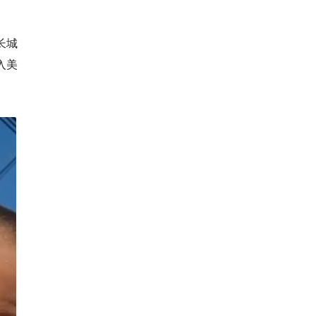
长城
入美