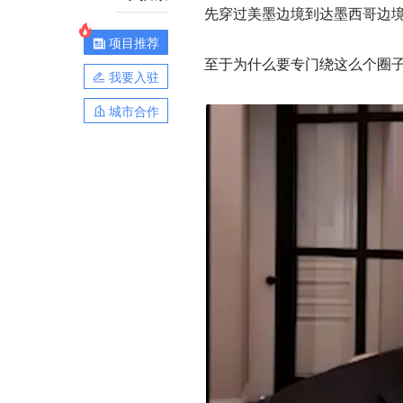
先穿过美墨边境到达墨西哥边
项目推荐
至于为什么要专门绕这么个圈
我要入驻
城市合作