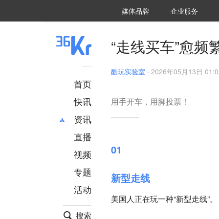
36氪Auto
数字时氪
企业号
未来消费
智能涌现
未来城市
启动Power on
媒体品牌
企业服务
企服点评
36氪出海
36氪研究院
潮生TIDE
36氪企服点评
36Kr研究院
36氪财经
职场bonus
36碳
后浪研究所
36Kr创新咨询
暗涌Waves
硬氪
氪睿研究院
“走线买车”愈
酷玩实验室
·
2026年05月13日 01:0
首页
快讯
用手开车，用脚投票！
资讯
直播
最新
推荐
01
创投
财经
视频
汽车
AI
专题
新型走线
科技
项目推荐
活动
专精特新
安徽
美国人正在玩一种“新型走线”。
搜索