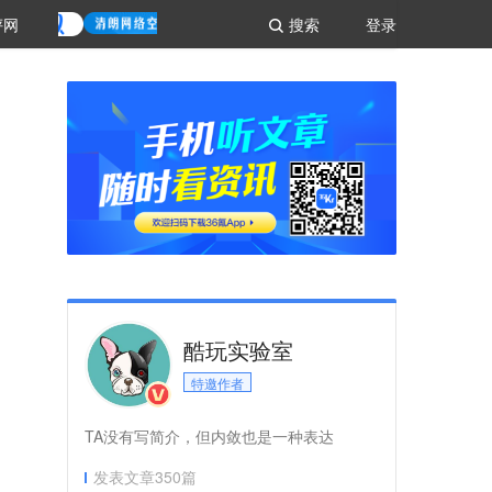
评网
搜索
登录
酷玩实验室
特邀作者
TA没有写简介，但内敛也是一种表达
发表文章
350
篇