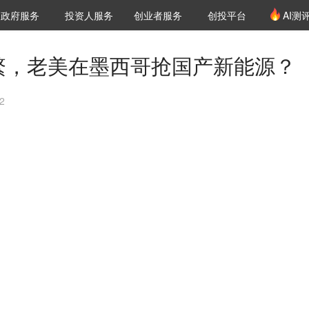
创投发布
项目推荐
核心服务
LP源计划
政府服务
投资人服务
创业者服务
创投平台
AI测
36氪Pro
VClub
VClub投资机构库
创投氪堂
城市之窗
投资机构职位推介
企业入驻
投资人认证
频繁，老美在墨西哥抢国产新能源？
2