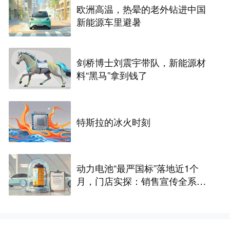
欧洲高温，热晕的老外钻进中国
新能源车里避暑
剑桥博士刘震宇带队，新能源材
料“黑马”拿到钱了
特斯拉的冰火时刻
动力电池“最严国标”落地近1个
月，门店实探：销售宣传全系达
标，车主更关心谁“兜底”