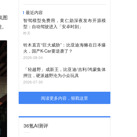
最近内容
岚图
智驾模型免费用，黄仁勋深夜发布开源模
吨。
型：自动驾驶进入「安卓时刻」
昨天
铃木直言“巨大威胁”：比亚迪海獭在日本爆
火，国产K-Car要逆袭了？
2026-08-04
「轻越野」成新王，比亚迪/吉利/鸿蒙集体
押注，硬派越野沦为小众玩具
2026-07-30
阅读更多内容，狠戳这里
36氪AI测评