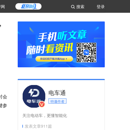
评网
搜索
登录
”
电车通
时会
特邀作者
键参
关注电动车，更懂智能化
发表文章
911
篇