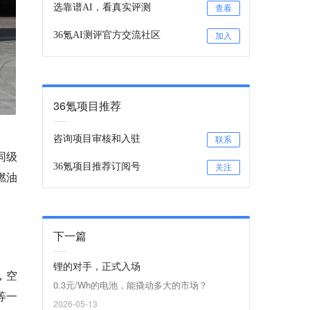
选靠谱AI，看真实评测
查看
36氪AI测评官方交流社区
加入
36氪项目推荐
咨询项目审核和入驻
联系
同级
36氪项目推荐订阅号
关注
燃油
下一篇
锂的对手，正式入场
，空
0.3元/Wh的电池，能撬动多大的市场？
等一
2026-05-13