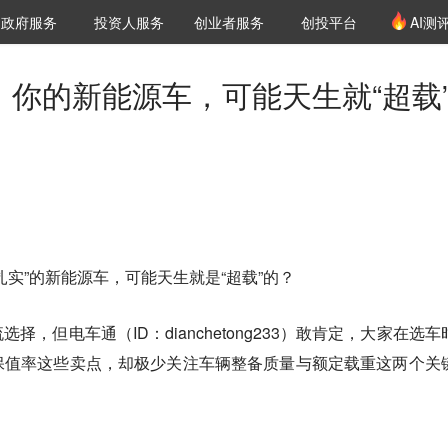
创投发布
项目推荐
核心服务
LP源计划
政府服务
投资人服务
创业者服务
创投平台
AI测
36氪Pro
VClub
VClub投资机构库
创投氪堂
城市之窗
投资机构职位推介
企业入驻
投资人认证
光：你的新能源车，可能天生就“超载
扎实”的新能源车，可能天生就是“超载”的？
，但电车通（ID：dianchetong233）敢肯定，大家在选车
保值率这些卖点，却极少关注车辆整备质量与额定载重这两个关