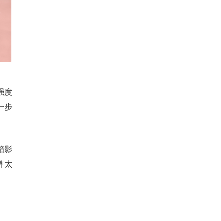
强度
一步
箱影
算太