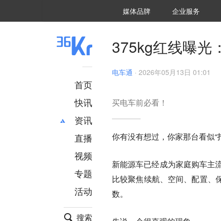
36氪Auto
数字时氪
企业号
未来消费
智能涌现
未来城市
启动Power on
媒体品牌
企业服务
企服点评
36氪出海
36氪研究院
潮生TIDE
36氪企服点评
36Kr研究院
36氪财经
职场bonus
36碳
后浪研究所
36Kr创新咨询
暗涌Waves
硬氪
氪睿研究院
375kg红线曝
电车通
·
2026年05月13日 01:01
首页
快讯
买电车前必看！
资讯
你有没有想过，你家那台看似“
直播
最新
推荐
创投
财经
视频
新能源车已经成为家庭购车主流选择
汽车
AI
专题
比较聚焦续航、空间、配置、
科技
项目推荐
活动
专精特新
安徽
数。
搜索