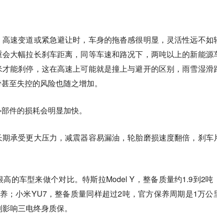
，高速变道或紧急避让时，车身的拖沓感很明显，灵活性远不如
重会大幅拉长刹车距离，同等车速和路况下，两吨以上的新能源
米才能刹停，这在高速上可能就是撞上与避开的区别，雨雪湿滑
滑甚至失控的风险也随之增加。
心部件的损耗会明显加快。
长期承受更大压力，减震器容易漏油，轮胎磨损速度翻倍，刹车
的车型来做个对比。特斯拉Model Y，整备质量约1.9到2吨
养；小米YU7，整备质量同样超过2吨，官方保养周期是1万公
则影响三电终身质保。