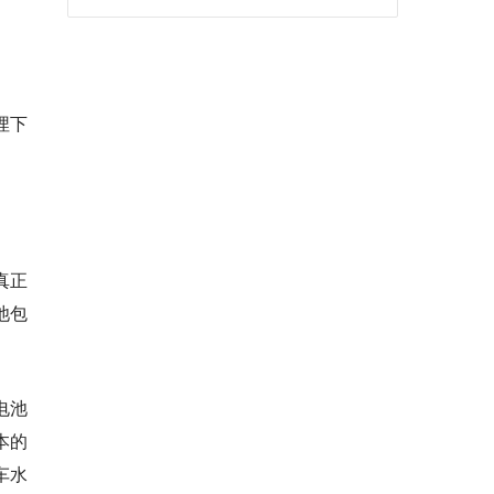
埋下
真正
池包
电池
本的
车水