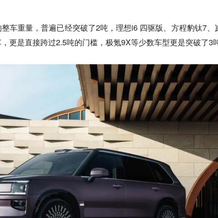
整车重量，普遍已经突破了2吨，理想i6 四驱版、方程豹钛7、
，更是直接跨过2.5吨的门槛，极氪9X等少数车型更是突破了3