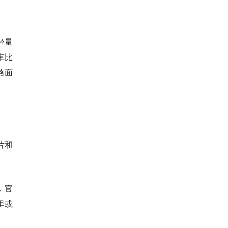
轻量
车比
路面
片和
，官
里或