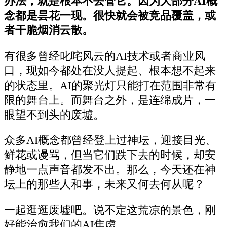
办法，就是根本不去管它。因为大部分AI概
念都是昙花一现。很快就会被竞品覆盖，或
者干脆烟消云散。
有很多曾经叱咤风云的AI技术或者商业风
口，现如今都处在没人提起、根本想不起来
的状态里。AI的聚光灯只能打在范围非常有
限的舞台上。而舞台之外，是连绵成片，一
眼望不到头的废墟。
众多AI概念都曾经登上过神坛，迎接目光、
鲜花或谩骂，但当它们跌下去的时候，却安
静地一点声音都发不出。那么，今天还在神
坛上的那些人和事，未来又何去何从呢？
一起逛逛废墟吧。说不定这荒凉的景色，刚
好能治愈我们的AI焦虑。