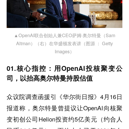
▲OpenAI联合创始人兼CEO萨姆·奥尔特曼（Sam
Altman）（右）在华盛顿发表讲（图源 ： Getty
Images）
01.核心指控：用OpenAI投核聚变公
司，以抬高奥尔特曼持股估值
众议院调查函援引《华尔街日报》4月16日
报道称，奥尔特曼曾提议让OpenAI向核聚
变初创公司Helion投资约5亿美元（约合人