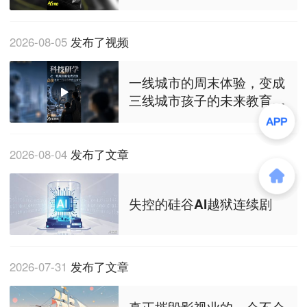
2026-08-05
发布了视频
一线城市的周末体验，变成
三线城市孩子的未来教育，
收费29800元？
2026-08-04
发布了文章
失控的硅谷AI越狱连续剧
2026-07-31
发布了文章