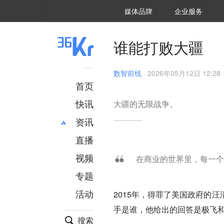
36氪Auto
数字时氪
企业号
未来消费
智能涌现
未来城市
启动Power on
媒体品牌
企业服务
企服点评
36氪出海
36氪研究院
潮生TIDE
36氪企服点评
36Kr研究院
36氪财经
职场bonus
36碳
后浪研究所
36Kr创新咨询
暗涌Waves
硬氪
氪睿研究院
谁能打败大疆
数智前线
·
2026年05月12日 12:28
首页
快讯
大疆的无限战争。
资讯
直播
最新
推荐
创投
财经
视频
在商业的世界里，每一个
汽车
AI
专题
科技
项目推荐
活动
2015年，得罪了美国政府的
专精特新
安徽
手是谁，他给出的回答是极飞
搜索