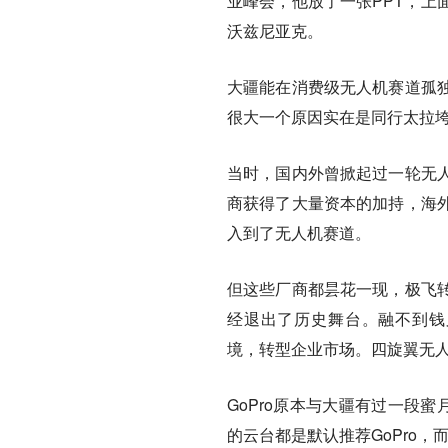
业峰会，他放了一张PPT，上
沃兹尼亚克。
大疆能在消费级无人机赛道孤独
很大一个原因实在是同行太拉
当时，国内外曾掀起过一轮无
商获得了大量资本的加持，海外有Pa
入到了无人机赛道。
但这些厂商都昙花一现，极飞
经退出了历史舞台。融不到钱又造不
境，转型企业市场。四旋翼无人机
GoPro原本与大疆有过一段
的云台都是默认推荐GoPro，