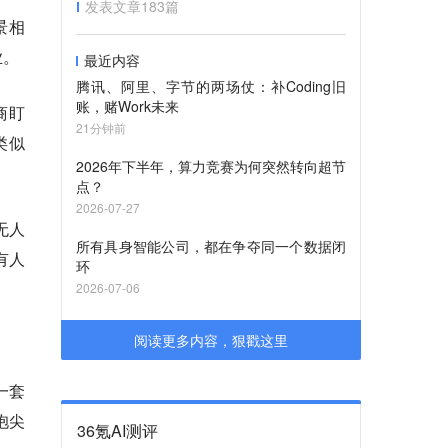
发表文章
183
篇
景相
业。
最近内容
腾讯、阿里、字节的两场仗：补Coding旧
账，赌Work未来
商盯
21分钟前
类似
2026年下半年，算力竞赛为何突然转向超节
点？
2026-07-27
无人
所有具身智能公司，都在争夺同一个数据闭
有人
环
2026-07-06
阅读更多内容，狠戳这里
一套
抱尖
36氪AI测评