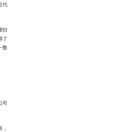
近代
横扫
得了
一数
公司
等，