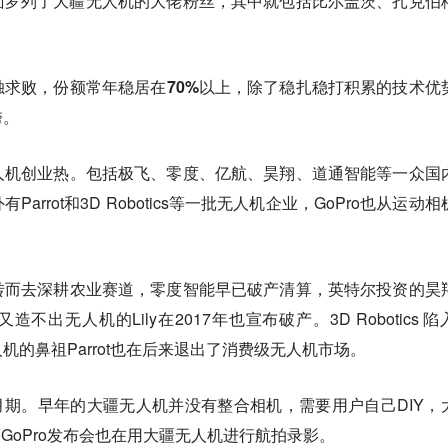
面罗列了大疆无人机的大佬粉丝，其中就包括比尔盖茨、扎克伯
求败，份额常年稳居在70%以上，除了稳扎稳打积累的技术优
垮。
人机创业热。包括极飞、零度、亿航、昊翔、道通智能等一众国
rrot和3D Robotics等一批无人机企业，GoPro也从运动相
转而去深耕农业赛道，零度智能早已破产清算，英特尔投资的昊
出无人机的Lily在2017年也宣布破产。3D Robotics 陷
的鼻祖Parrot也在后来退出了消费级无人机市场。
蜜月期。早年的大疆无人机并没有整合相机，需要用户自己DIY，
而GoPro发布会也在用大疆无人机进行航拍录影。