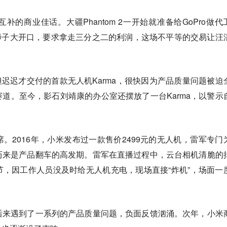
的商业佳话。大疆Phantom 2一开始就准备给GoPro做代
o狮子大开口，要求拿走三分之二的利润，这场不平等的交易让汪
，但迟迟才交付的首款无人机Karma，很快因为产品质量问题被迫
道。至今，影石刘靖康的办公室还摆放了一台Karma，以警示
。2016年，小米发布过一款售价2499元的无人机，雷军专门
历来是产品翻车的高发期。雷军在直播过程中，云台相机清脆的
，因工作人员没及时给无人机充电，现场直接“炸机”，场面一
后来遇到了一系列的产品质量问题，负面反馈汹涌。次年，小米