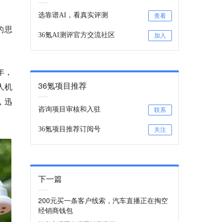
选靠谱AI，看真实评测
查看
的思
36氪AI测评官方交流社区
加入
年，
36氪项目推荐
人机
，迅
咨询项目审核和入驻
联系
36氪项目推荐订阅号
关注
下一篇
200元买一条客户线索，汽车直播正在掏空
经销商钱包