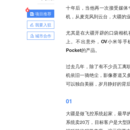
十年后，当他再一次接受媒体
项目推荐
机，从麦克风到云台，大疆的
我要入驻
尤其是在大疆开辟的口袋相机赛
城市合作
上。
不出意外，OV小米等手
Pocket的产品。
过去几年，除了有不少员工离
机依旧一骑绝尘，影像赛道又
可以独自美丽，岁月静好的背
01
大疆是做飞控系统起家，最早
系统卖20万，目标客户是大型