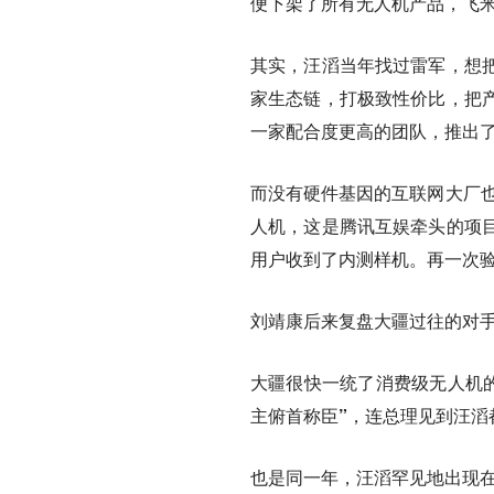
便下架了所有无人机产品，飞
其实，
汪滔当年找过雷军，想
家生态链，打极致性价比，把
一家配合度更高的团队，推出
而没有硬件基因的互联网大厂也
人机，这是腾讯互娱牵头的项
用户收到了内测样机。再一次
刘靖康后来复盘大疆过往的对
大疆很快一统了消费级无人机
主俯首称臣”，连总理见到汪滔
也是同一年，汪滔罕见地出现在