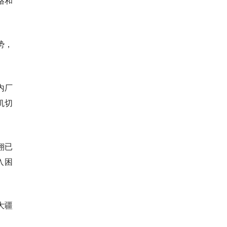
格和
势，
内厂
机切
翔已
入困
大疆