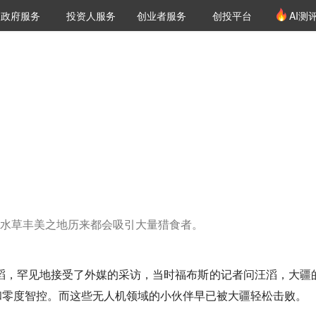
创投发布
项目推荐
核心服务
LP源计划
政府服务
投资人服务
创业者服务
创投平台
AI测
36氪Pro
VClub
VClub投资机构库
创投氪堂
城市之窗
投资机构职位推介
企业入驻
投资人认证
水草丰美之地历来都会吸引大量猎食者。
汪滔，罕见地接受了外媒的采访，当时福布斯的记者问汪滔，大疆
和零度智控。而这些无人机领域的小伙伴早已被大疆轻松击败。