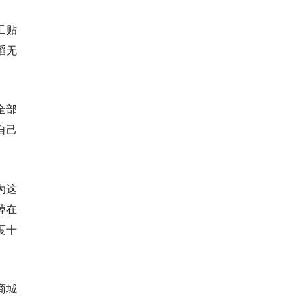
工贴
滔无
全部
自己
为这
掉在
度十
商城