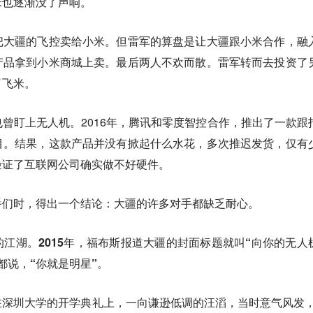
米也逐渐没了声响。
把大疆的飞控卖给小米。但雷军的算盘是让大疆跟小米合作，融
产品拿到小米商城上卖。
最后两人不欢而散。雷军转而去投资了
了飞米。
曾盯上无人机。2016年，腾讯和零度智控合作，推出了一款跟
目。结果，这款产品并没有掀起什么水花，多次推迟发货，仅有
验证了互联网公司确实做不好硬件。
手们时，得出一个结论：大疆的许多对手都缺乏耐心。
的江湖。
2015年，福布斯报道大疆的封面标题就叫“向你的无人
都说，“你就是明星”。
深圳大学的开学典礼上，一向谦逊低调的汪滔，当时意气风发，