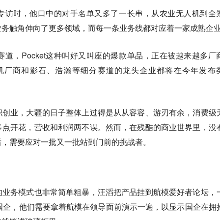
专访时，他口中的对手名单又多了一长串，从农业无人机到全
业务触角伸向了更多领域，而每一条业务线都对应着一家成熟企
道，Pocket这种叫好又叫座的爆款单品，正在被越来越多厂
机厂商和影石、浩瀚等细分赛道的龙头企业都将在今年发布
职创业，大疆的日子整体上过得是从从容容、游刃有余，消费级
多点开花，营收和利润两不误。然而，在残酷的商业世界里，没
后，需要应对一批又一批站到门前的挑战者。
的业务模式也非常简单粗暴，汪滔把产品挂到航模爱好者论坛，
国企，他们需要拿着航模在领导面前演示一遍，以显示国企在拥