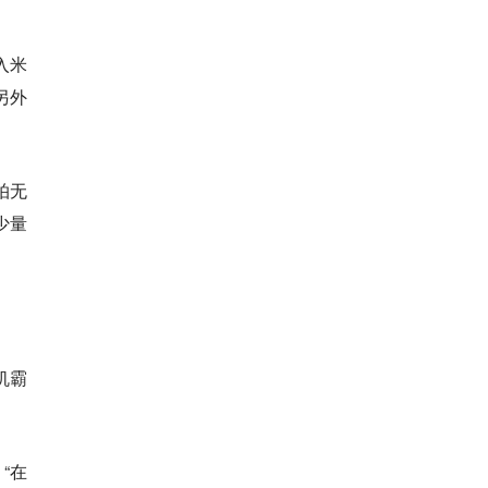
入米
另外
拍无
少量
机霸
“在