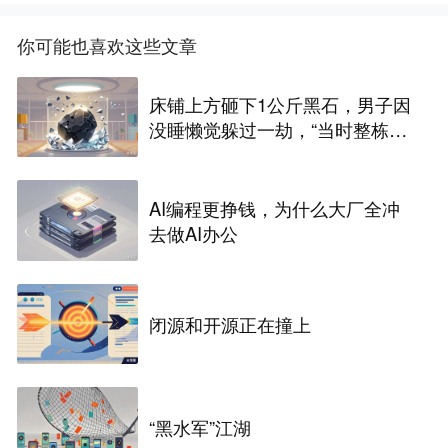
你可能也喜欢这些文章
床铺上方砸下1公斤黑石，男子因
没睡懒觉躲过一劫，“当时整栋房
都在震动”
AI编程更挣钱，为什么大厂全冲
去做AI办公
闭源和开源正在撞上
“黑水军”江湖