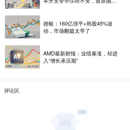
本开支令华尔街不安，股票抛
售“难以抗拒”
德银：160亿强平+韩股45%波
动，市场翻篇太早了
AMD最新财报：业绩暴涨，却进
入“增长承压期”
评论区