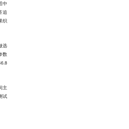
话中
答追
果织
做选
跃参数
6.8
间主
，测试