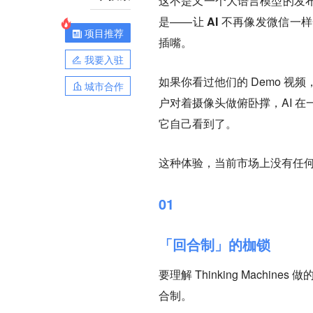
这不是又一个大语言模型的发
是——
让 AI 不再像发微信
项目推荐
插嘴。
我要入驻
如果你看过他们的 Demo 视
城市合作
户对着摄像头做俯卧撑，AI 
它自己看到了。
这种体验，当前市场上没有任何一
01
「回合制」的枷锁
要理解 Thinking Mach
合制。