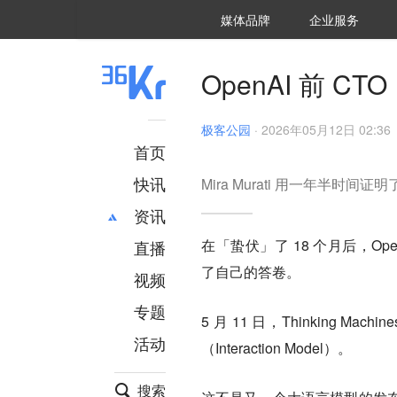
36氪Auto
数字时氪
企业号
未来消费
智能涌现
未来城市
启动Power on
媒体品牌
企业服务
企服点评
36氪出海
36氪研究院
潮生TIDE
36氪企服点评
36Kr研究院
36氪财经
职场bonus
36碳
后浪研究所
36Kr创新咨询
暗涌Waves
硬氪
氪睿研究院
OpenAI 前 
极客公园
·
2026年05月12日 02:36
首页
快讯
Mira Murati 用一年半时
资讯
在「蛰伏」了 18 个月后，OpenAI 
直播
最新
推荐
了自己的答卷。
创投
财经
视频
汽车
AI
专题
5 月 11 日，Thinking 
科技
项目推荐
活动
专精特新
安徽
（Interaction Model）。
搜索