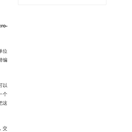
ro-
单位
替编
可以
一个
 把这
，交