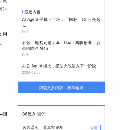
括就
随时
最近内容
AI Agent 手机下半场，「国标」L3 只是起
点
昨天
；用
话，
谷歌「地基元老」Jeff Dean 离职创业，新
公司瞄准 AI4S
昨天
办公 Agent 爆火，模型大战进入下一阶段
2026-08-05
阅读更多内容，狠戳这里
36氪AI测评
—
回
选靠谱AI，看真实评测
查看