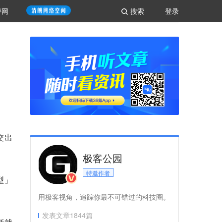
评网
搜索
登录
于交出
极客公园
特邀作者
模型」
用极客视角，追踪你最不可错过的科技圈。
发表文章
1844
篇