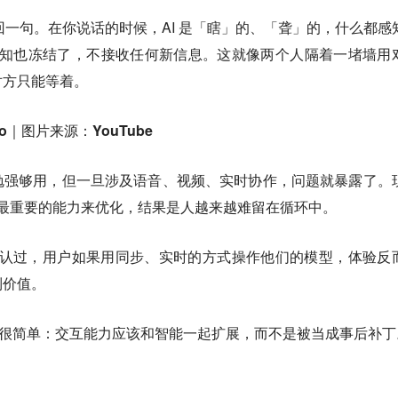
后回一句。在你说话的时候，AI 是「瞎」的、「聋」的，什么都感
的感知也冻结了，不接收任何新信息。这就像两个人隔着一堵墙用
对方只能等着。
Demo｜图片来源：YouTube
勉强够用，但一旦涉及语音、视频、实时协作，问题就暴露了。
当作最重要的能力来优化，结果是人越来越难留在循环中。
卡里都承认过，用户如果用同步、实时的方式操作他们的模型，体验反
到价值。
主张很简单：
交互能力应该和智能一起扩展，而不是被当成事后补丁