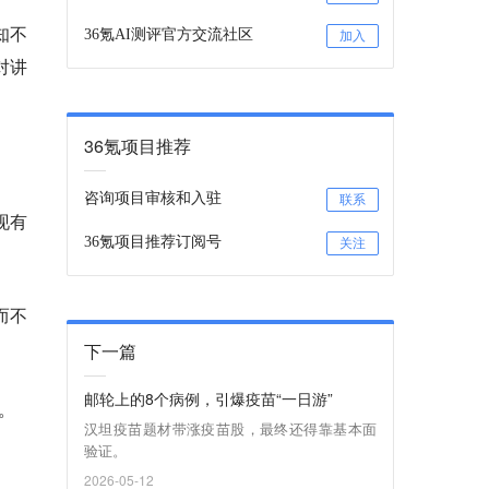
知不
36氪AI测评官方交流社区
加入
对讲
36氪项目推荐
咨询项目审核和入驻
联系
现有
36氪项目推荐订阅号
关注
而不
下一篇
邮轮上的8个病例，引爆疫苗“一日游”
。
汉坦疫苗题材带涨疫苗股，最终还得靠基本面
验证。
2026-05-12