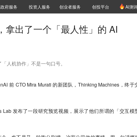
创投发布
项目推荐
核心服务
LP源计划
政府服务
投资人服务
创业者服务
创投平台
AI测
36氪Pro
VClub
VClub投资机构库
创投氪堂
城市之窗
投资机构职位推介
企业入驻
投资人认证
CTO，拿出了一个「最人性」的 AI
间证明了「人机协作」不是一句口号。
前 CTO Mira Murati 的新团队，Thinking Machines，终
Machines Lab 发布了一段研究预览视频，展示了他们所谓的「交互