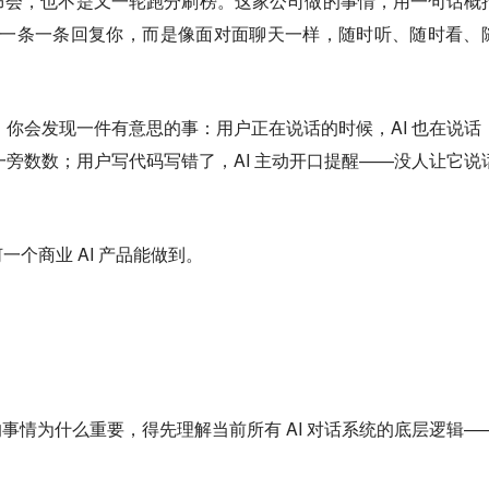
布会，也不是又一轮跑分刷榜。这家公司做的事情，用一句话概
一样一条一条回复你，而是像面对面聊天一样，随时听、随时看、
频，你会发现一件有意思的事：用户正在说话的时候，AI 也在说话
在一旁数数；用户写代码写错了，AI 主动开口提醒——没人让它说
个商业 AI 产品能做到。
ines 做的事情为什么重要，得先理解当前所有 AI 对话系统的底层逻辑—