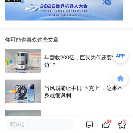
你可能也喜欢这些文章
年营收200亿，巨头为何还要“擦
边”？
当风扇能让手机“下克上”，这事本
身就很讽刺
这届大学新生，快买不起电脑了
24
3
写评论...