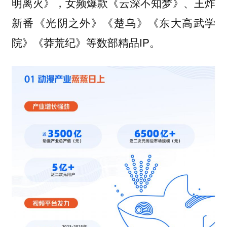
明离火》，女频爆款《云深不知梦》、王炸
新番《光阴之外》《楚乌》《东大高武学
院》《莽荒纪》等数部精品IP。