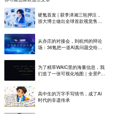
硬氪首发 | 获李泽湘三轮押注，
浙大博士做出全球首款视觉售后
技术客服机器人
从亦庄的对接会，到杭州的辩论
场：36氪把一道AI真问题交给了
年轻人
为了精萃WAIC里的海量信息，我
们造了一张可视化地图｜全景PA
NORAMA
高中生的万字手写情书，成了AI
时代的非遗传承