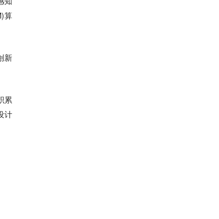
感知
)算
创新
积累
设计