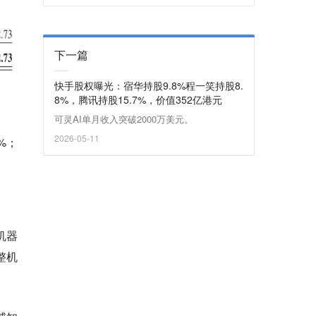
下一篇
快手股权曝光：宿华持股9.8%程一笑持股8.
8%，腾讯持股15.7%，价值352亿港元
可灵AI单月收入突破2000万美元。
2026-05-11
%；
机器
整机