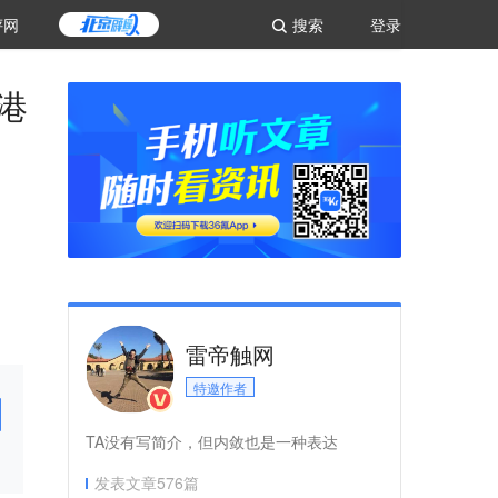
评网
搜索
登录
港
雷帝触网
特邀作者
TA没有写简介，但内敛也是一种表达
发表文章
576
篇