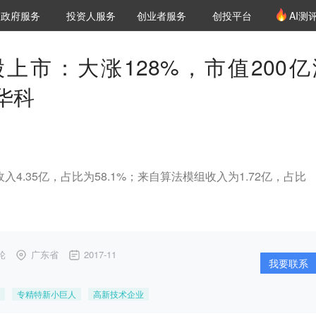
创投发布
项目推荐
核心服务
LP源计划
政府服务
投资人服务
创业者服务
创投平台
AI测
36氪Pro
VClub
VClub投资机构库
创投氪堂
城市之窗
投资机构职位推介
企业入驻
投资人认证
上市：大涨128%，市值200亿
华科
入4.35亿，占比为58.1%；来自算法模组收入为1.72亿，占比
轮
广东省
2017-11
我要联系
专精特新小巨人
高新技术企业