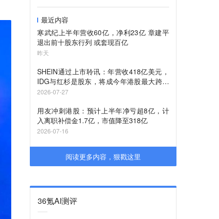
最近内容
寒武纪上半年营收60亿，净利23亿 章建平
退出前十股东行列 或套现百亿
昨天
SHEIN通过上市聆讯：年营收418亿美元，
IDG与红杉是股东，将成今年港股最大跨境
电商IPO
2026-07-27
用友冲刺港股：预计上半年净亏超8亿，计
入离职补偿金1.7亿，市值降至318亿
2026-07-16
阅读更多内容，狠戳这里
36氪AI测评