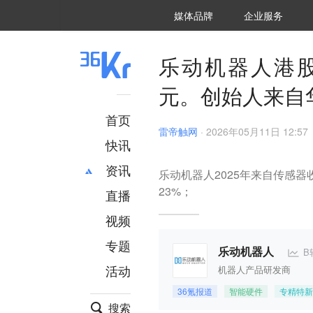
36氪Auto
数字时氪
企业号
未来消费
智能涌现
未来城市
启动Power on
媒体品牌
企业服务
企服点评
36氪出海
36氪研究院
潮生TIDE
36氪企服点评
36Kr研究院
36氪财经
职场bonus
36碳
后浪研究所
36Kr创新咨询
暗涌Waves
硬氪
氪睿研究院
乐动机器人港股
元。创始人来自
首页
雷帝触网
·
2026年05月11日 12:57
快讯
资讯
乐动机器人2025年来自传感器收
23%；
直播
最新
推荐
创投
财经
视频
汽车
AI
专题
B
科技
项目推荐
乐动机器人
活动
机器人产品研发商
专精特新
安徽
36氪报道
智能硬件
专精特新
搜索