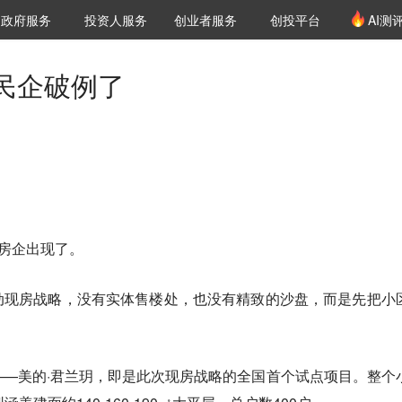
创投发布
项目推荐
核心服务
LP源计划
政府服务
投资人服务
创业者服务
创投平台
AI测
36氪Pro
VClub
VClub投资机构库
创投氪堂
城市之窗
投资机构职位推介
企业入驻
投资人认证
民企破例了
的房企出现了。
动现房战略，没有实体售楼处，也没有精致的沙盘，而是先把小
—美的·君兰玥，即是此次现房战略的全国首个试点项目。整个