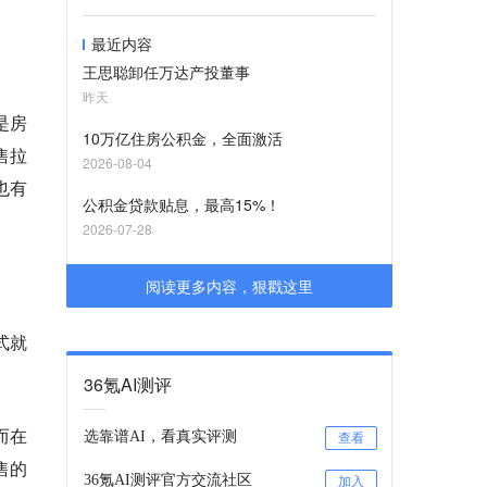
最近内容
王思聪卸任万达产投董事
昨天
是房
10万亿住房公积金，全面激活
售拉
2026-08-04
也有
公积金贷款贴息，最高15%！
2026-07-28
阅读更多内容，狠戳这里
式就
36氪AI测评
而在
选靠谱AI，看真实评测
查看
售的
36氪AI测评官方交流社区
加入