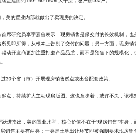
盖建面约140-160-190㎡大平层，总户数400户。
初，美的置业内部就做出了卖现房的决定。
心首席研究员李宇嘉曾表示，现房销售是保交付的长效机制，也
售所见即所得，从根本上告别了交付的问题；另一方面，现房销
，驱动开发商更加注重打磨产品品质，而不是预售下的规模化，
展。
过30个省（市）开展现房销售试点或出台配套政策。
为起点，持续扩大主动现房版图。这也意味着，或许不久，该模
。
跃进指出，美的置业此举，核心价值不在于“现房销售”本身，
现房销售主要有两类：一类是土地出让环节即被强制要求现房销