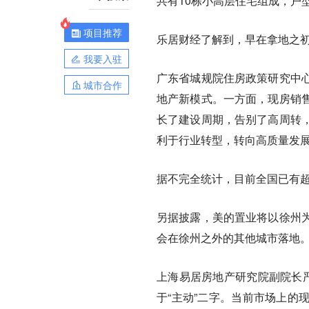
共有10栋小高层住宅组成，户型涵
项目推荐
乐居财经了解到，早在拿地之
我要入驻
广东省城规院住房政策研究中
城市合作
地产新模式。一方面，现房销
长了建设周期，告别了高周转
利于行业转型，转向高质量发
据不完全统计，目前全国已有超
另据披露，美的置业将以徐州
会在徐州之外的其他城市落地
上海易居房地产研究院副院长严
于“主动”二字。当前市场上的