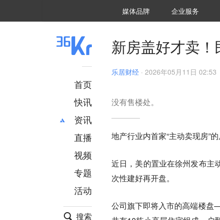
36氪Auto
数字时氪
企业号
未来消费
智能涌现
未来城市
启动Power on
媒体品牌
企业服务
企服点评
36氪出海
36氪研究院
潮生TIDE
36氪企服点评
36Kr研究院
36氪财经
职场bonus
36碳
后浪研究所
36Kr创新咨询
暗涌Waves
硬氪
氪睿研究院
新房盖好才卖！
乐居财经
·
2026年05月11日 02:53
首页
快讯
没有售楼处。
资讯
地产行业内首家“主动卖现房”
直播
最新
推荐
创投
财经
视频
近日，美的置业在徐州发布主
汽车
AI
专题
次性建好再开盘。
科技
项目推荐
活动
专精特新
安徽
公司旗下即将入市的高端楼盘—
搜索