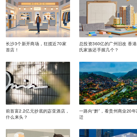
长沙3个新开商场，狂揽近70家
总投资360亿的广州旧改 香
首店！
氏家族还手握几个？
前首富2.2亿元抄底的宓亚酒店，
一路向“黔”，看贵州商业20年
什么来头？
迁