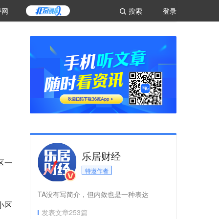
评网
搜索
登录
乐居财经
区一
特邀作者
TA没有写简介，但内敛也是一种表达
小区
发表文章
253
篇