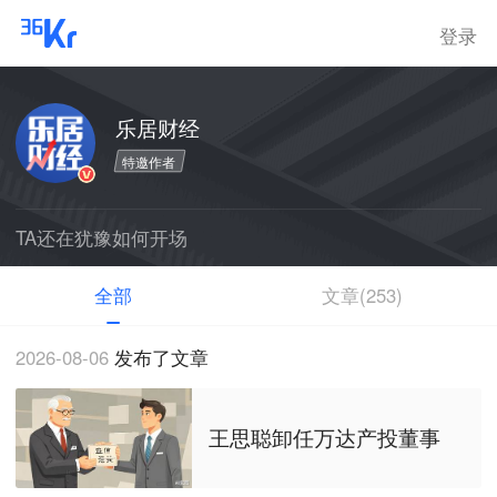
登录
乐居财经
特邀作者
TA还在犹豫如何开场
全部
文章(253)
2026-08-06
发布了文章
王思聪卸任万达产投董事