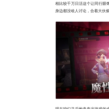
相比较千万日活这个让同行眼
身边都没啥人讨论，合着大伙
现在咱们马后炮盘盘这游戏的