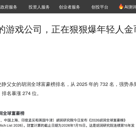
创投发布
项目推荐
核心服务
LP源计划
政府服务
投资人服务
创业者服务
创投平台
AI测
36氪Pro
VClub
VClub投资机构库
创投氪堂
城市之窗
投资机构职位推介
企业入驻
投资人认证
的游戏公司，正在狠狠爆年轻人金
父女的胡润全球富豪榜排名，从 2025 年的 732 名，强势杀
排名暴涨 274 位。