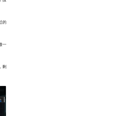
过的
撤一
，剩