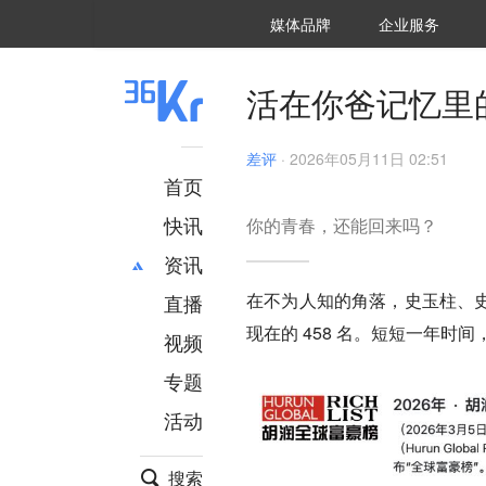
36氪Auto
数字时氪
企业号
未来消费
智能涌现
未来城市
启动Power on
媒体品牌
企业服务
企服点评
36氪出海
36氪研究院
潮生TIDE
36氪企服点评
36Kr研究院
36氪财经
职场bonus
36碳
后浪研究所
36Kr创新咨询
暗涌Waves
硬氪
氪睿研究院
活在你爸记忆里
差评
·
2026年05月11日 02:51
首页
快讯
你的青春，还能回来吗？
资讯
在不为人知的角落，史玉柱、史静
直播
最新
推荐
现在的 458 名。短短一年时间，
创投
财经
视频
汽车
AI
专题
科技
项目推荐
活动
专精特新
安徽
搜索