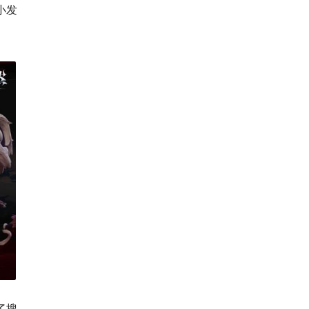
小发
了搜