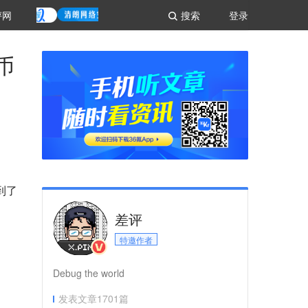
评网
搜索
登录
币
到了
差评
特邀作者
Debug the world
发表文章
1701
篇