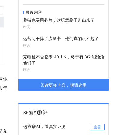
最近内容
养猪也要用芯片，这玩意终于造出来了
昨天
运营商干掉了流量卡，他们真的玩不起了
昨天
充电桩不合格率 49.1%，终于有 3C 能治治
他们了
昨天
营业
阅读更多内容，狠戳这里
去年
36氪AI测评
选靠谱AI，看真实评测
查看
是互