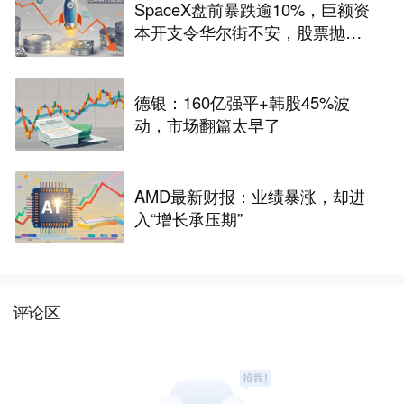
SpaceX盘前暴跌逾10%，巨额资
本开支令华尔街不安，股票抛
售“难以抗拒”
德银：160亿强平+韩股45%波
动，市场翻篇太早了
AMD最新财报：业绩暴涨，却进
入“增长承压期”
评论区