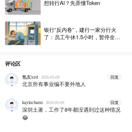
想转行AI？先弄懂Token
银行“反内卷”，建行一家分行火
了：员工午休1.5小时，暂停全部
人工柜面服务，业内人士：过去
几十年大家不午休，是因为谁都
不敢第一个休
评论区
·
回复
氪友icrd
2026-05-09
北京所有事业编不要外地人
·
回复
kayiuchann
2026-05-09
深圳土著，工作了8年都没遇到过这种情况
😂