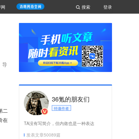
评网
搜索
登录
，导
36氪的朋友们
特邀作者
第二
价在
TA没有写简介，但内敛也是一种表达
发表文章
50089
篇