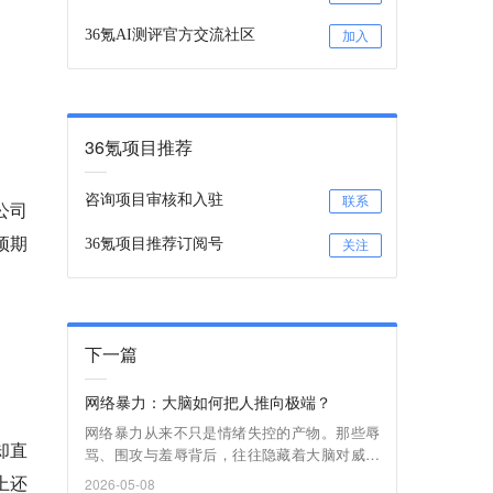
36氪AI测评官方交流社区
加入
36氪项目推荐
咨询项目审核和入驻
联系
公司
预期
36氪项目推荐订阅号
关注
下一篇
网络暴力：大脑如何把人推向极端？
网络暴力从来不只是情绪失控的产物。那些辱
却直
骂、围攻与羞辱背后，往往隐藏着大脑对威胁
的本能反应、对“外人”的天然排斥，以及互联网
上还
2026-05-08