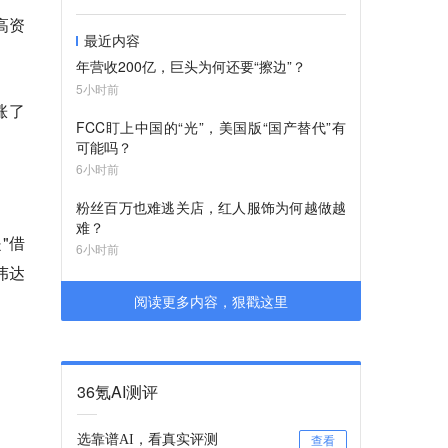
高资
最近内容
年营收200亿，巨头为何还要“擦边”？
5小时前
涨了
FCC盯上中国的“光”，美国版“国产替代”有
可能吗？
6小时前
粉丝百万也难逃关店，红人服饰为何越做越
难？
"借
6小时前
伟达
阅读更多内容，狠戳这里
36氪AI测评
选靠谱AI，看真实评测
查看