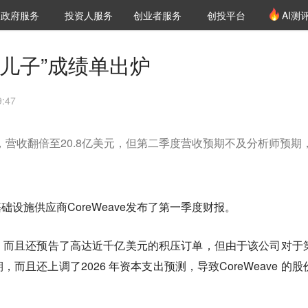
创投发布
项目推荐
核心服务
LP源计划
政府服务
投资人服务
创业者服务
创投平台
AI测
36氪Pro
VClub
VClub投资机构库
创投氪堂
城市之窗
投资机构职位推介
企业入驻
投资人认证
儿子”成绩单出炉
:47
财报，营收翻倍至20.8亿美元，但第二季度营收预期不及分析师预期
础设施供应商CoreWeave发布了第一季度财报。
，而且还预告了高达近千亿美元的积压订单，但由于该公司对于
而且还上调了2026 年资本支出预测，导致CoreWeave 的股