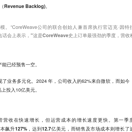
venue Backlog)。
模。”CoreWeave公司的联合创始人兼首席执行官迈克·因特
在财报电话会上表示，
"这是CoreWeave史上订单最强劲的季度，营收
部产能已经预售一空
。
了业务多元化。2024 年，公司收入的62%来自微软，而如今
品上投入10亿美元。
管营收在快速增长，但运营成本的增长速度更快。
第一季
成本飙升127%，达到12.7亿美元，
而销售及市场成本则增长了