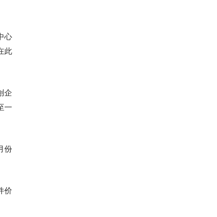
中心
在此
创企
至一
月份
件价