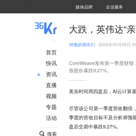
36氪Auto
数字时氪
企业号
未来消费
智能涌现
未来城市
启动Power on
媒体品牌
企业服务
企服点评
36氪出海
36氪研究院
潮生TIDE
36氪企服点评
36Kr研究院
36氪财经
职场bonus
36碳
后浪研究所
36Kr创新咨询
暗涌Waves
硬氪
氪睿研究院
大跌，英伟达“亲
36氪的朋友们
·
2026年05月08日 09
首页
快讯
CoreWeave发布第一季度
致股价暴跌9.27%。
资讯
直播
最新
推荐
美东时间周四盘后，AI云计算基
创投
财经
视频
汽车
AI
专题
尽管该公司第一季度营收翻倍
科技
项目推荐
活动
季度的营收目标不及分析师预期，
专精特新
安徽
盘后交易中暴跌9.27%。
搜索