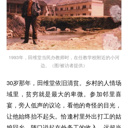
1993年，田维堂当民办教师时，在任教学校附近的小河
边。（图/被访者提供）
30岁那年，田维堂依旧清贫。乡村的人情场
域里，贫穷就是最大的卑微。参加邻里喜
宴，旁人低声的议论，看他的奇怪的目光，
让他始终抬不起头。恰逢村里外出打工的姑
娘回乡，随口说起在外务工的收入，远超当