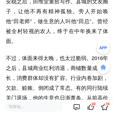
安稳之后，田维堂重拾写作。县城的文友圈
子，让他不再有精神孤独。旁人开始唤
他“田老师”，做生意的人叫他“田总”。曾经
被全村轻视的农人，终于在中年换来了体
面。
不过，体面来得太晚，也太过脆弱。2016年
之后，县城商业红利消退，商铺数量成倍增
长，消费群体却没有扩容。行业内卷加剧，
欠款、赊账、倒闭成了常态。有的同行陆续
关门退场，他的生意也日渐萧条。从前高价
62
18
写评论...
的定制广告，被廉价的喷绘布替代，单笔订