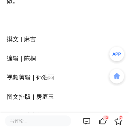
做。
撰文
| 麻吉
编辑
| 陈桐
视频剪辑
| 孙浩雨
图文排版
| 房庭玉
配图
| 受访者提供
13
7
写评论...