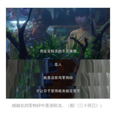
婚姻在鸡零狗碎中逐渐暗淡。（图/《三十而已》）