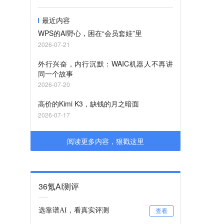
最近内容
WPS的AI野心，困在“会员套娃”里
2026-07-21
外行兴奋，内行沉默：WAIC机器人不再讲
同一个故事
2026-07-20
高价的Kimi K3，缺钱的月之暗面
2026-07-17
阅读更多内容，狠戳这里
36氪AI测评
选靠谱AI，看真实评测
查看