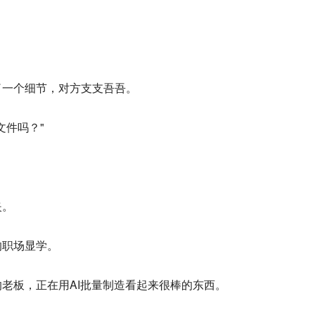
了一个细节，对方支支吾吾。
文件吗？"
夹。
的职场显学。
老板，正在用AI批量制造看起来很棒的东西。