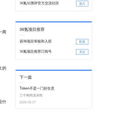
36氪AI测评官方交流社区
加入
36氪项目推荐
到一两
咨询项目审核和入驻
联系
36氪项目推荐订阅号
关注
上的
下一篇
Token不是一门好生意
三个和尚没水吃
论什
2026-05-07