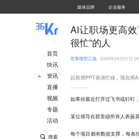
36氪Auto
数字时氪
企业号
未来消费
智能涌现
未来城市
启动Power on
媒体品牌
企业服务
企服点评
36氪出海
36氪研究院
潮生TIDE
36氪企服点评
36Kr研究院
36氪财经
职场bonus
36碳
后浪研究所
36Kr创新咨询
暗涌Waves
硬氪
氪睿研究院
AI让职场更高
很忙”的人
首页
世界模型工场
·
2026年05月07日 09
快讯
资讯
以前用PPT表演忙碌，现在用A
直播
最新
推荐
创投
财经
视频
如果你最近打开过飞书或钉钉
汽车
AI
专题
科技
项目推荐
某位领导在群里@所有人表扬
活动
专精特新
安徽
每个项目都有数据支撑，每条
搜索