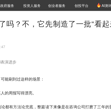
创投发布
项目推荐
核心服务
LP源计划
政府服务
投资人服务
创业者服务
创投平台
AI测
36氪Pro
VClub
VClub投资机构库
创投氪堂
城市之窗
投资机构职位推介
企业入驻
投资人认证
效了吗？不，它先制造了一批“看起
:47
I表演进步
，可能刷到过这样的场景：
某人的周报写得漂亮。
结论都有方法论兜底，整篇读下来像是在咨询公司打磨了三年的