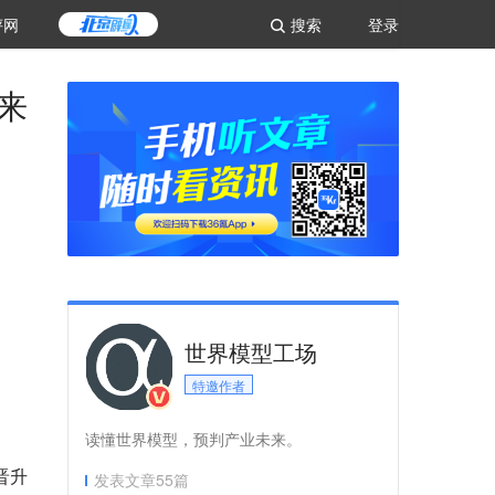
评网
搜索
登录
来
世界模型工场
特邀作者
读懂世界模型，预判产业未来。
晋升
发表文章
55
篇