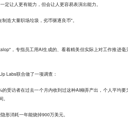
I不一定让人更有能力，但会让人更容易表演出能力。
正在制造大量职场垃圾，劣币驱逐良币"。
Workslop"，专指员工用AI生成的、看着精美但实际上对工作推进毫
Up Labs联合做了一项调查：
40%的受访者在过去一个月内收到过这种AI糊弄产出，个人平均要
间。
隐形消耗一年能烧掉900万美元。