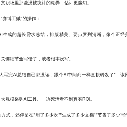
中文职场里那些没被统计的糊弄，估计更魔幻。
"赛博工贼"的操作：
AI生成的超长需求总结，排版精美、要点罗列清晰，像个正经
，关键细节全写错了，或者根本没写。
人写完AI总结自己都没读，跟个AI中间商一样直接转发了"，该
大规模采购AI工具、一边死活看不到真实ROI。
的方式，还停留在"用了多少次""生成了多少文档""节省了多少写
。