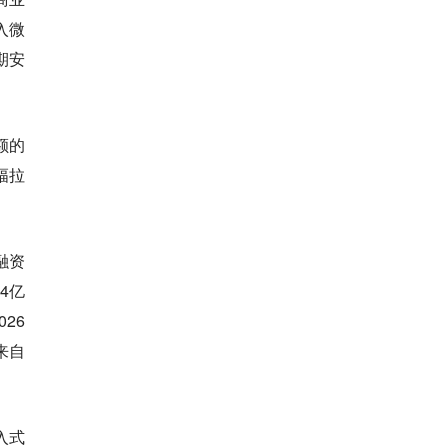
入微
期安
额的
幅拉
融资
4亿
26
来自
入式