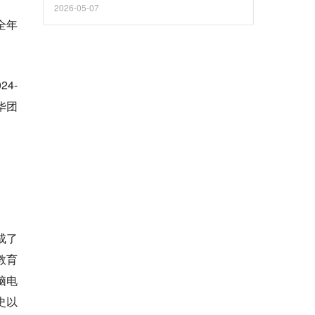
2026-05-07
全年
4-
华团
成了
教育
脑电
史以