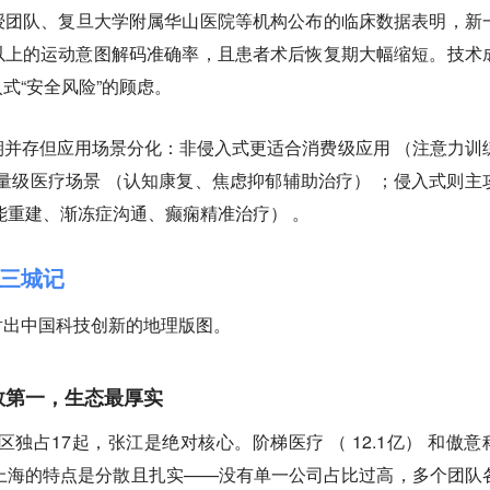
授团队、复旦大学附属华山医院等机构公布的临床数据表明，新
以上的运动意图解码准确率，且患者术后恢复期大幅缩短。技术
式“安全风险”的顾虑。
期并存但应用场景分化：
非侵入式
更适合消费级应用 （注意力训
轻量级医疗场景 （认知康复、焦虑抑郁辅助治疗） ；
侵入式
则主
能重建、渐冻症沟通、癫痫精准治疗） 。
三城记
射出中国科技创新的地理版图。
数第一，生态最厚实
区独占17起，张江是绝对核心。阶梯医疗 （ 12.1亿） 和傲意
山。上海的特点是分散且扎实——没有单一公司占比过高，多个团队