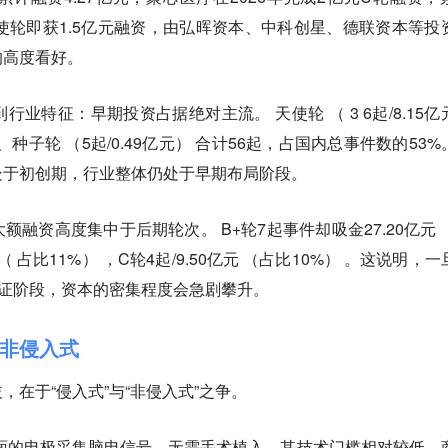
年天使轮即获1.5亿元融资，由弘晖资本、中科创星、德联资本等投
的高度看好。
到行业特征：
早期投资占据绝对主流。
天使轮 （ 3 6起/8.15
元） 、种子轮 （5起/0.49亿元） 合计56起，占国内总事件数的53
处于初创期，行业整体仍处于早期布局阶段。
大额融资高度集中于后期轮次
。 B+轮7起事件却吸金27.20亿元
元 （ 占比11%） ，C轮4起/9.50亿元 （占比10%） 。这说明，
验证阶段，资本的密集程度会急剧攀升。
非侵入式
，在于“侵入式”与“非侵入式”之争。
面的电极采集脑电信号，无需手术植入。其技术门槛相对较低、