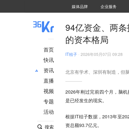
36氪Auto
数字时氪
企业号
未来消费
智能涌现
未来城市
启动Power on
媒体品牌
企业服务
企服点评
36氪出海
36氪研究院
潮生TIDE
36氪企服点评
36Kr研究院
36氪财经
职场bonus
36碳
后浪研究所
36Kr创新咨询
暗涌Waves
硬氪
氪睿研究院
94亿资金、两
的资本格局
首页
IT桔子
·
2026年05月07日 09:28
快讯
资讯
北京有学术、深圳有制造，但
直播
最新
推荐
创投
财经
视频
2026年刚过完前四个月，脑
汽车
AI
是已经发生的现实。
专题
科技
项目推荐
活动
专精特新
安徽
根据IT桔子数据，2013年至
资总额93.7亿元。
搜索