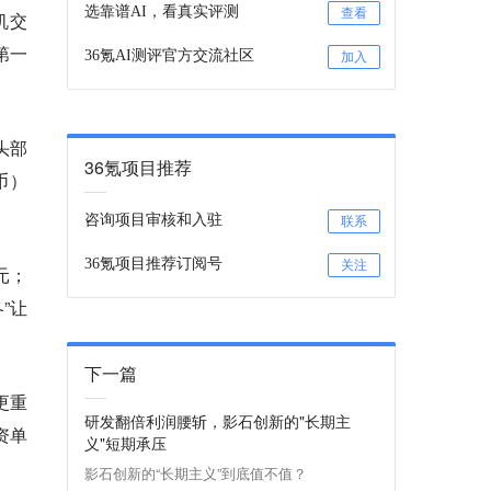
选靠谱AI，看真实评测
查看
机交
第一
36氪AI测评官方交流社区
加入
头部
36氪项目推荐
币）
咨询项目审核和入驻
联系
36氪项目推荐订阅号
关注
元；
”让
下一篇
更重
研发翻倍利润腰斩，影石创新的"长期主
资单
义"短期承压
影石创新的“长期主义”到底值不值？