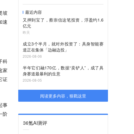
最近内容
爬坡
又押到宝了，蔡崇信这笔投资，浮盈约1.6
加速
亿元
昨天
成立3个半月，就对外投资了：具身智能赛
道正在集体「边融边投」
2026-08-06
子科
半年它们融170亿，数据“卖铲人”，成了具
这家
身赛道最暴利的生意
它证
2026-08-05
阅读更多内容，狠戳这里
起事
一阶
36氪AI测评