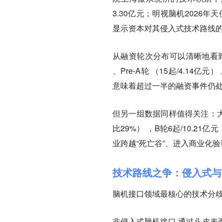
3.30亿元；明视脑机2026
显示资本对其侵入式技术路线
从融资轮次分布可以清晰地看
、Pre-A轮 （15起/4.14亿
意味着超过一半的融资事件仍
但另一组数据同样值得关注：
比29%） ，B轮6起/10.21亿
业跨越“死亡谷”、进入商业化
技术路线之争：侵入式与
脑机接口领域最核心的技术分歧
非侵入式脑机接口
通过头皮表