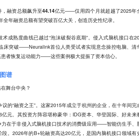
件，融资总额飙升至44.14亿元
——仅用四个月就超越了2025年
26年全年融资总额有望突破百亿大关，创造历史性纪录。
术成熟度曲线已越过“泡沫破裂谷底期”。侵入式脑机接口在202
临床突破——Neuralink首位人类受试者实现意念操控电脑、清
痪患者恢复运动能力——这些案例极大提振了资本信心。
图谱
站在舞台中央？
议的“融资之王”。这家2015年成立于杭州的企业，在十年间完
.36亿元。其投资方阵容堪称豪华：IDG资本、华登国际、好未来
争力在于非侵入式脑机接口技术的消费级应用——智能仿生手、
段。2026年的B+轮融资高达20亿元，是国内脑机接口领域有