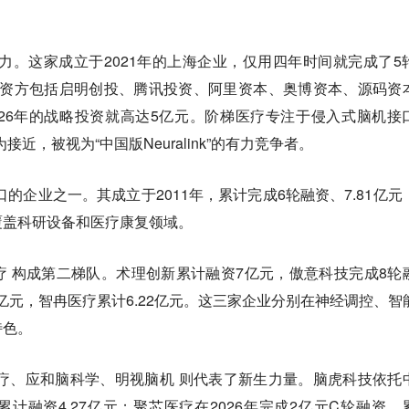
力。这家成立于2021年的上海企业，仅用四年时间就完成了5
其投资方包括启明创投、腾讯投资、阿里资本、奥博资本、源码资
26年的战略投资就高达5亿元。阶梯医疗专注于侵入式脑机接
更为接近，被视为“中国版Neuralink”的有力竞争者。
的企业之一。其成立于2011年，累计完成6轮融资、7.81亿元
覆盖科研设备和医疗康复领域。
疗
构成第二梯队。术理创新累计融资7亿元，傲意科技完成8轮
63亿元，智冉医疗累计6.22亿元。这三家企业分别在神经调控、智
特色。
芯医疗、应和脑科学、明视脑机
则代表了新生力量。脑虎科技依托
计融资4.27亿元；聚芯医疗在2026年完成2亿元C轮融资，