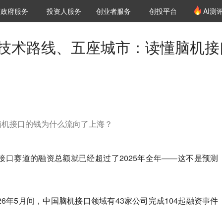
创投发布
项目推荐
核心服务
LP源计划
政府服务
投资人服务
创业者服务
创投平台
AI测
36氪Pro
VClub
VClub投资机构库
创投氪堂
城市之窗
投资机构职位推介
企业入驻
投资人认证
条技术路线、五座城市：读懂脑机接
脑机接口的钱为什么流向了上海？
机接口赛道的融资总额就已经超过了2025年全年——这不是预测
2026年5月间，中国脑机接口领域有43家公司完成104起融资事件