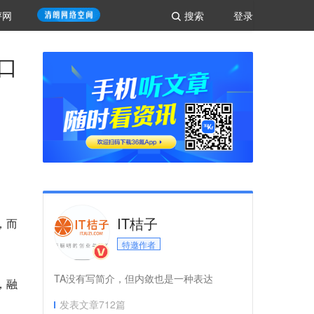
评网
搜索
登录
口
IT桔子
，而
特邀作者
TA没有写简介，但内敛也是一种表达
，融
发表文章
712
篇