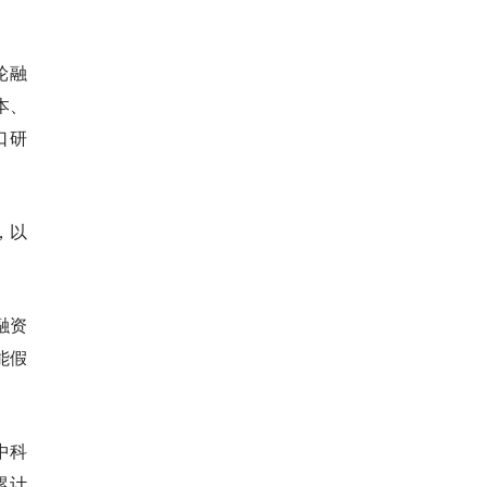
轮融
本、
口研
，以
融资
能假
中科
累计