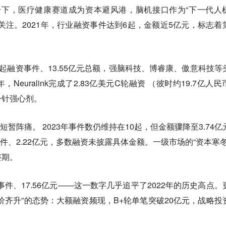
下，医疗健康赛道成为资本避风港，脑机接口作为“下一代人
关注。2021年，行业融资事件达到6起，金额近5亿元，标志着
3起融资事件、13.55亿元总额，强脑科技、博睿康、傲意科技等
euralink完成了2.83亿美元C轮融资 （彼时约19.7亿人民
一针强心剂。
历了短暂阵痛。
2023年事件数仍维持在10起，但金额骤降至3.74亿
事件、2.22亿元，多数融资未披露具体金额。一级市场的“资本寒冬
整期。
事件、17.56亿元——这一数字几乎追平了2022年的历史高点。
价齐升”的态势：大额融资频现，B+轮单笔突破20亿元，战略投