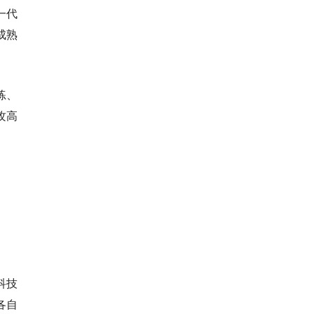
一代
成熟
练、
攻高
科技
各自