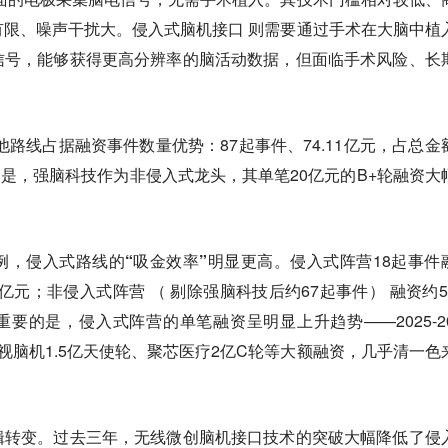
限、噪声干扰大。侵入式脑机接口 则需要通过手术在大脑中植
信号，能够获得更高分辨率的脑活动数据，但面临手术风险、长
其他路线占据融资事件数量优势
：87起事件、74.11亿元，占总金
原因是，强脑科技作为非侵入式龙头，其单笔20亿元的B+轮融资大
。
例，
侵入式路线的“吸金效率”明显更高。
侵入式阵营18起事件
11亿元；非侵入式阵营 （ 剔除强脑科技后约67起事件） 融资约5
重要的是，侵入式阵营的单笔融资呈明显上升趋势——2025-20
视脑机1.5亿天使轮、聚芯医疗2亿C轮等大额融资，几乎清一色
辑转变。过去三年，无线微创脑机接口技术的突破大幅降低了侵