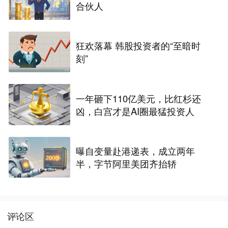
合伙人
狂欢落幕 韩股投资者的“至暗时
刻”
一年砸下110亿美元，比红杉还
凶，白宫才是AI圈最猛投资人
曝自变量赴港递表，成立两年
半，字节阿里美团齐抬轿
评论区