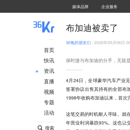
36氪Auto
数字时氪
企业号
未来消费
智能涌现
未来城市
启动Power on
媒体品牌
企业服务
企服点评
36氪出海
36氪研究院
潮生TIDE
36氪企服点评
36Kr研究院
36氪财经
职场bonus
36碳
后浪研究所
36Kr创新咨询
暗涌Waves
硬氪
氪睿研究院
布加迪被卖了
36氪的朋友们
·
2026年05月06日 08
首页
快讯
保时捷与布加迪的分手，无疑
资讯
4月24日，全球豪华汽车产业
直播
最新
推荐
签署协议出售其持有的全部布
创投
财经
视频
汽车
AI
1998年收购布加迪以来，首
专题
科技
项目推荐
活动
专精特新
安徽
这笔交易的时机耐人寻味。就在
年营业利润暴跌93%。这也让
搜索