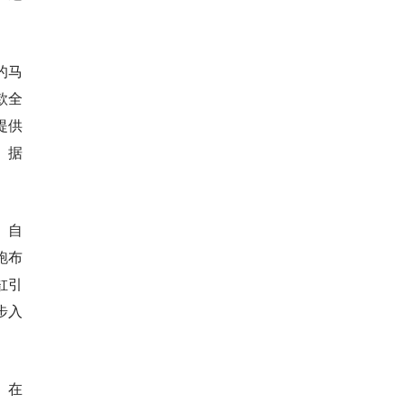
的马
款全
提供
。据
。自
跑布
缸引
步入
、在