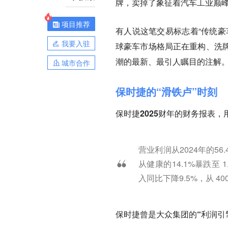
牌，卖掉了象征着汽车工业巅
项目推荐
有人说这笔交易标志着“传统豪
我要入驻
球豪车市场格局正在重构、洗
潮的最新、最引人瞩目的注解
城市合作
保时捷的“滑铁卢”时刻
保时捷2025财年的财务报表，
营业利润从2024年的56
从健康的14.1%暴跌至 1
入同比下降9.5%，从 40
保时捷曾是大众集团的“利润引