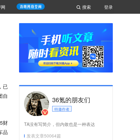
评网
搜索
登录
，已
团自
36氪的朋友们
特邀作者
5财
TA没有写简介，但内敛也是一种表达
车品
发表文章
50064
篇