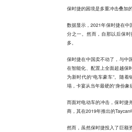
保时捷的困境是多重冲击叠加
数据显示，2021年保时捷在
分之一。然而，自那以后保时捷
多。
保时捷在中国卖不动了，与中
在智能化、配置上全面超越保
为新时代的“电车豪车”。随
塌，卡宴从当年最硬的“身份象征
而面对电动车的冲击，保时捷
商，其在2019年推出的Tay
然而，虽然保时捷投入了巨额