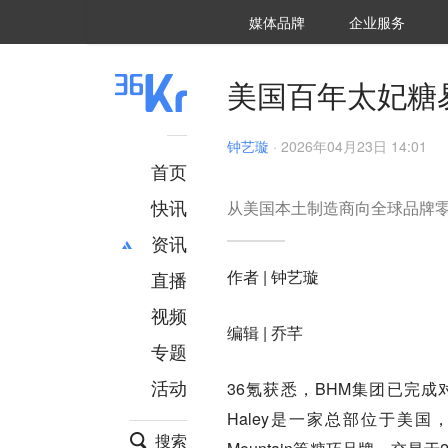
36氪Auto
数字时氪
企业号
未来消费
智能涌现
未来城市
启动Power on
媒体品牌
企业服务
企服点评
36氪出海
36氪研究院
潮生TIDE
36氪企服点评
36Kr研究院
36氪财经
职场bonus
36碳
后浪研究所
36Kr创新咨询
暗涌Waves
硬氪
氪睿研究院
美国百年太妃糖
钟艺璇
·
2026年04月23日 14:01
首页
快讯
从美国本土制造商向全球品牌
资讯
作者 | 钟艺璇
直播
最新
推荐
创投
财经
视频
编辑 | 乔芊
汽车
AI
专题
科技
项目推荐
活动
36氪获悉，BHM集团已完成对美
专精特新
安徽
Haley是一家总部位于美国，
搜索