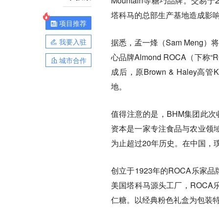
Mountain等糖巧品牌。交易于
塔科马的总部生产基地造成影
项目推荐
我要入驻
据悉，孟一烽（Sam Meng）将会出
心品牌Almond ROCA（
城市合作
成后，原Brown & Haley
地。
值得注意的是，BHM集团此次收购获得
资本是一家专注食品与农业领
为止超过20年历史。在中国，
创立于1923年的ROCA乐家品
美国塔科马源头工厂，ROCA
仁糖。以经典粉色礼盒为包装特