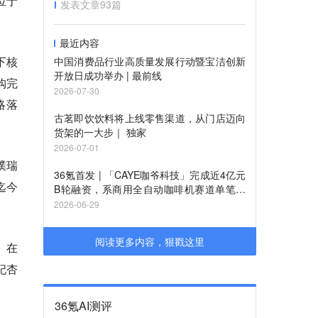
y位于
发表文章
93
篇
最近内容
旗下核
中国消费品行业高质量发展行动暨宝洁创新
开放日成功举办 | 最前线
购完
2026-07-30
战略落
古茗即饮饮料将上线零售渠道，从门店迈向
货架的一大步｜ 独家
2026-07-01
，璞瑞
36氪首发 | 「CAYE咖爷科技」完成近4亿元
迄今
B轮融资，系商用全自动咖啡机赛道单笔最
大规模融资
2026-06-29
。
阅读更多内容，狠戳这里
。在
妃杏
36氪AI测评