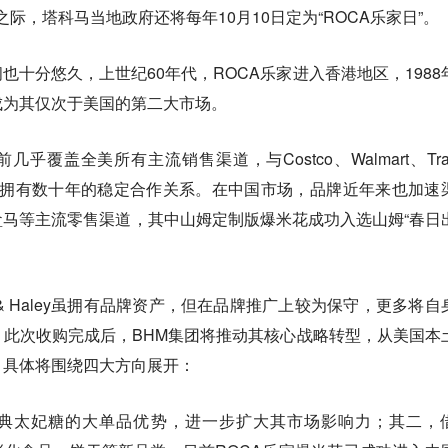
年之际，塔科马当地政府还将每年10月10日定为“ROCA乐家日”。
也十分悠久，上世纪60年代，ROCA乐家进入香港地区，1988
成为其仅次于美国的第二大市场。
乎覆盖全美所有主流销售渠道，与Costco、Walmart、Trad
b等头部商超拥有数十年的稳定合作关系。在中国市场，品牌近年来也加速
马等主流零售渠道，其中山姆定制版爆米花成功入选山姆“春日
n & Haley虽拥有品牌资产，但在品牌推广上较为保守，更多将自
此次收购完成后，BHM集团将推动其核心战略转型，从美国本
，具体将围绕四大方向展开：
经典太妃糖的大单品优势，进一步扩大其市场影响力；其二，