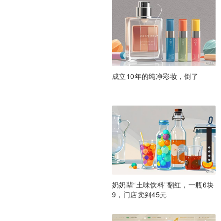
成立10年的纯净彩妆，倒了
奶奶辈“土味饮料”翻红，一瓶6块
9，门店卖到45元