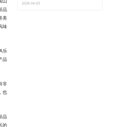
国山
2026-04-23
新品
S等美
风味
A乐
产品
有非
，也
新品
区的