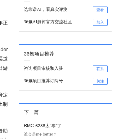
选靠谱AI，看真实评测
查看
年正
36氪AI测评官方交流社区
加入
er
36氪项目推荐
渠道
出游
咨询项目审核和入驻
联系
36氪项目推荐订阅号
关注
身定
土制
下一篇
RMC-6236太“毒”了
借助
谁会是me better？