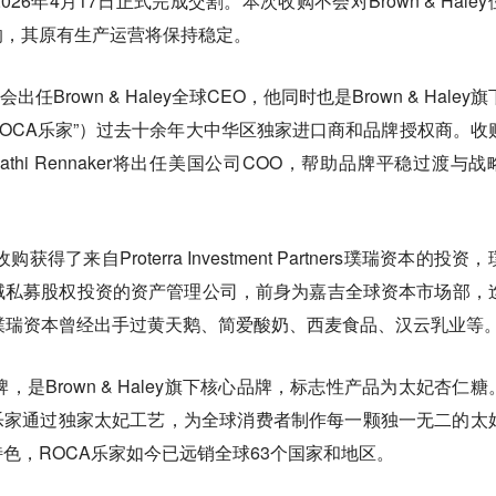
2026年4月17日正式完成交割。本次收购不会对Brown & Hale
响，其原有生产运营将保持稳定。
任Brown & Haley全球CEO，他同时也是Brown & Haley
下称“ROCA乐家”）过去十余年大中华区独家进口商和品牌授权商。收
高管Kathi Rennaker将出任美国公司COO，帮助品牌平稳过渡与
了来自Proterra Investment Partners璞瑞资本的投资
域私募股权投资的资产管理公司，前身为嘉吉全球资本市场部，
璞瑞资本曾经出手过黄天鹅、简爱酸奶、西麦食品、汉云乳业等
牌，是Brown & Haley旗下核心品牌，标志性产品为太妃杏仁糖
乐家通过独家太妃工艺，为全球消费者制作每一颗独一无二的太
色，ROCA乐家如今已远销全球63个国家和地区。