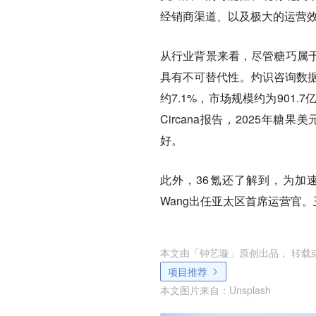
经销商渠道、以及极大的运营
从行业背景来看，尽管糖巧属
具有不可替代性。灼识咨询数据
约7.1%，市场规模约为901.
Circana报告，2025年
好。
此外，36氪还了解到，为加速
Wang出任亚太区首席运营官
本文由「
钟艺璇
」原创出品， 转载
项目推荐
本文图片来自：
Unsplash