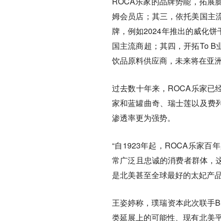
ROCA乐家的品牌势能，拓展
姆会员店；其三，依托美国主
牌，例如2024年推出的威化饼干品牌K
国主流商超；其四，开拓To 
饮品原料供应商，未来将在亚
过去数十年来，ROCA乐家已
家和蓝罐曲奇、瑞士莲以及费
渗透率更为强势。
“自1923年起，ROCA乐
常广泛且忠诚的消费者群体，这
是北美甚至全球最好的太妃产品
王姿婷称，璞瑞资本此次联手B
类延展上的可能性、现有北美平