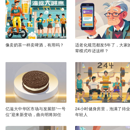
像卖奶茶一样卖啤酒，有用吗？
适老化规范都发5年了，大家
辈模式咋还这样？
亿滋大中华区市场与发展部“一号
24小时健身房里，泡满了待
位”迎来新变动，曲向明将卸任
年轻人