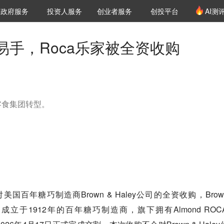
创投发布
项目推荐
核心服务
LP源计划
政府服务
投资人服务
创业者服务
创投平台
AI测
36氪Pro
VClub
VClub投资机构库
创投氪堂
城市之窗
投资机构职位推介
企业入驻
投资人认证
易手，Roca乐家被全资收购
零食集团转型。
国百年糖巧制造商Brown & Haley公司的全资收购，Brown
成立于1912年的百年糖巧制造商，旗下拥有Almond ROC