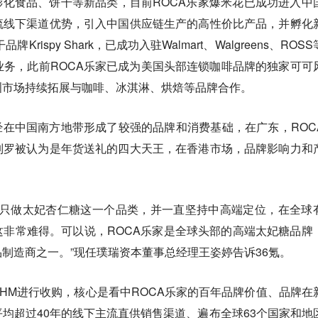
膨化食品、饼干等新品类，目前ROCA乐家爆米花已成功进入中
流线下渠道优势，引入中国供应链生产的高性价比产品，并孵化
rispy Shark，已成功入驻Walmart、Walgreens、ROS
B业务，此前ROCA乐家已成为美国头部连锁咖啡品牌的独家可可
洲市场持续拓展与咖啡、冰淇淋、烘焙等品牌合作。
经在中国南方地带形成了较强的品牌和消费基础，在广东，ROC
列罗被认为是年货送礼的四大天王，在香港市场，品牌影响力和
家百年只做太妃杏仁糖这一个品类，并一直坚持中高端定位，在全球
非常难得。可以说，ROCA乐家是全球头部的高端太妃糖品牌
制造商之一。”现任璞瑞资本董事总经理王姿婷告诉36氪。
HM进行收购，核心是看中ROCA乐家的百年品牌价值、品牌在
均超过40年的线下主流直供销售渠道、遍布全球63个国家和地