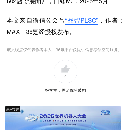
602店で展開》，日経MJ，2025年5月
本文来自微信公众号
“品智PLSC”
，作者：
MAX，36氪经授权发布。
该文观点仅代表作者本人，36氪平台仅提供信息存储空间服务。
2
好文章，需要你的鼓励
品牌专题