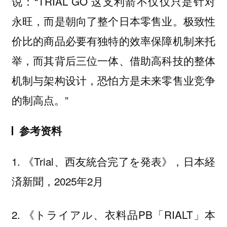
说：“TRIAL GO 这支利箭不仅仅只是针对
永旺，而是朝向了整个日本零售业。极致性
价比的商品必要有独特的效率保障机制来托
举，而其背后三位一体、借助高科技的整体
机制与架构设计，恐怕方是未来零售业竞争
的制高点。”
参考资料
1. 《Trial、西友統合完了を発表》，日本経
済新聞，2025年2月
2. 《トライアル、衣料品PB「RIALT」本