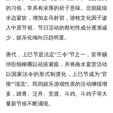
的习俗，常具有浓厚的
。北朝延续
祈子意味
水边宴饮，增加走马射箭，
渗
游牧文化因子
入中原节俗。节日活动的祭祀性成分逐渐减
少，娱乐化倾向日趋明显。
唐代，上巳节是法定“三令”节之一，皇帝赐
侍臣细柳圈以祛疫避瘟，并将曲水宴赏活动
以国家法令的形式
，上巳节成为“官
制度化
推”“顶流”。民间娱乐游戏性质的活动继续增
多，踏青、泛舟、竞渡、斗鸡、斗鸡子等大
量
不断涌现。
新节俗