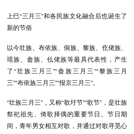
上巳“三月三”和各民族文化融合后也诞生了
新的节俗
以今壮族、布依族、侗族、黎族、仡佬族、
瑶族、畲族、仫佬族等最具代表性，产生
了“
”“
”“
壮族三月三
畲族三月三
黎族三月
”“
”“
”。
三
布依族三月三
报京三月三
“壮族三月三”，又称“歌圩节”“歌节”，是
壮族
的重要节日。节日期
祭祀祖先、倚歌择偶
间，青年男女相互对歌，并通过对歌寻觅心