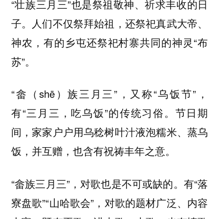
“壮族三月三”也是
的日
祭祖敬神、祈求丰收
子。人们不仅祭拜始祖，还祭祀真武大帝、
神农，有的乡屯还祭祀村寨共同的神灵“布
苏”。
“畲（shē）族三月三”，又称“乌饭节”，
有“三月三，
”的传统习俗。节日期
吃乌饭
间，家家户户用乌稔树叶汁液泡糯米、蒸乌
饭，并互赠，也含有
之意。
祝祷丰年
“畲族三月三”，对歌也是不可或缺的。有“落
寮盘歌”“山哈歌会”，对歌的题材广泛、内容