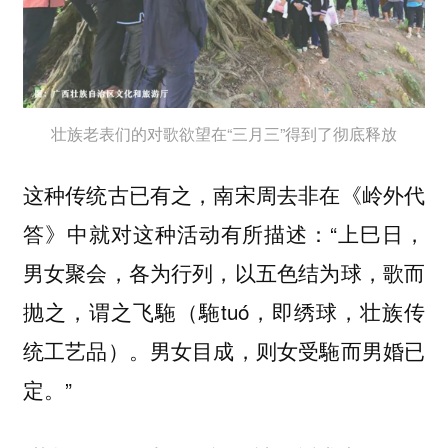
壮族老表们的对歌欲望在“三月三”得到了彻底释放
这种传统古已有之，南宋周去非在《岭外代
答》中就对这种活动有所描述：“上巳日，
男女聚会，各为行列，
以五色结为球，歌而
（駞tuó，即绣球，壮族传
抛之，谓之飞駞
统工艺品）。男女目成，则女受駞而男婚已
定。”