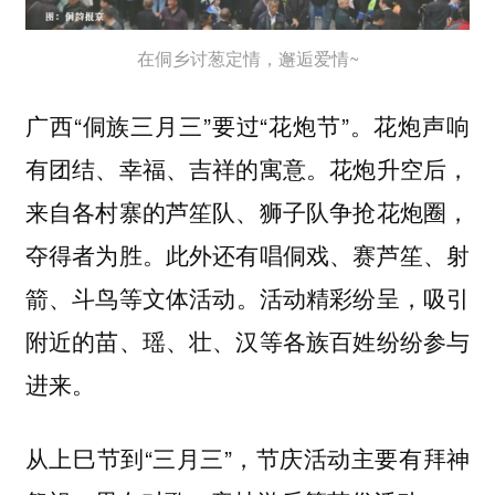
在侗乡讨葱定情，邂逅爱情~
广西“侗族三月三”要过“花炮节”。
声响
花炮
有团结、幸福、吉祥的寓意。花炮升空后，
来自各村寨的芦笙队、狮子队争抢花炮圈，
夺得者为胜。此外还有
唱侗戏、赛芦笙、射
等文体活动。活动精彩纷呈，吸引
箭、斗鸟
附近的苗、瑶、壮、汉等各族百姓纷纷参与
进来。
从上巳节到“三月三”，节庆活动主要有
拜神