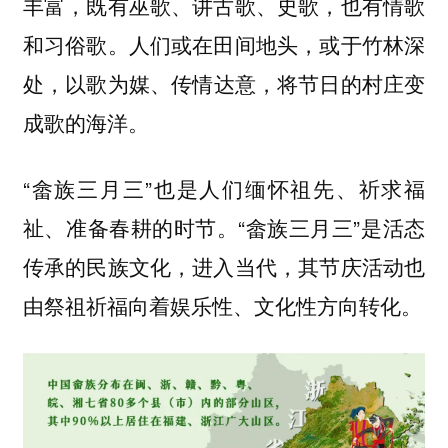
丰富，既有巫歌、讲古歌、史歌，也有情歌
和习俗歌。人们或在田间地头，或于竹林深
处，
，将节日的村庄变
以歌为媒、传情达意
成歌的海洋。
“畲族三月三”也是人们
缅怀祖先、祈求福
的时节。“畲族三月三”是活态
祉、准备春耕
传承的民族文化，进入当代，其节庆活动也
。
由祭祖祈福向着娱乐性、文化性方向转化