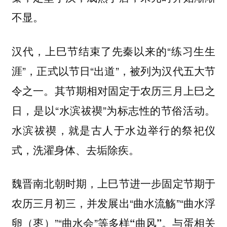
。
不显
汉代，上巳节结束了先秦以来的“练习生生
涯”，正式以节日“出道”，被列为汉代五大节
令之一。其节期相对固定于农历三月上巳之
日，是以“
”为标志性的节俗活动。
水滨祓禊
水滨祓禊，就是古人于水边举行的祭祀仪
式，洗濯身体、去垢除疾。
魏晋南北朝时期，上巳节进一步固定节期于
农历三月初三，并发展出“曲水流觞”“曲水浮
卵（枣）”“曲水会”等
。与蛋相关
多样“曲风”