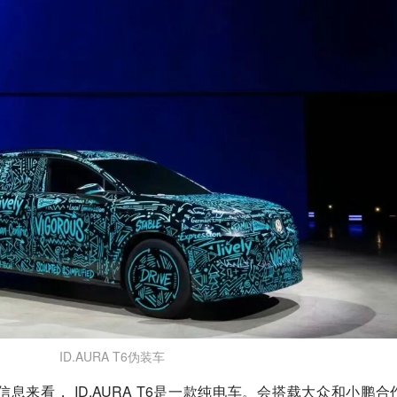
ID.AURA T6伪装车
息来看， ID.AURA T6是一款纯电车。会搭载大众和小鹏合