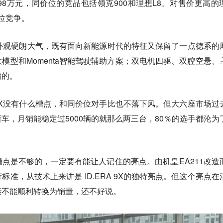
37.98万元，同价位的竞品包括领克900和理想L8。对售价更高的
错位竞争。
 9X外观硬朗大气，既有面向新能源时代的特征又保留了一点德系的
模型和Momenta智能驾驶辅助方案；双电机四驱、双腔空悬、
满的。
A 9X没有什么槽点，和同价位对手比也不落下风。但大六座市场过
车，月销能稳定过5000辆的就那么两三台，80％的选手都沦为
点是不够的，一定要有能让人记住的亮点。由机皇EA211改造
准，从技术上来讲是 ID.ERA 9X的独特亮点。但这个亮点在
能不能顺利转换为销量，还不好说。