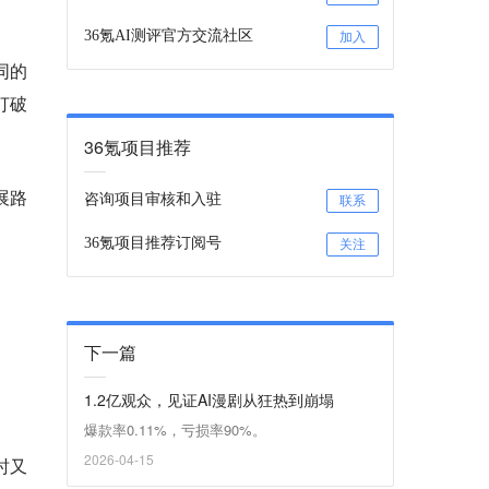
36氪AI测评官方交流社区
加入
同的
打破
36氪项目推荐
展路
咨询项目审核和入驻
联系
36氪项目推荐订阅号
关注
下一篇
1.2亿观众，见证AI漫剧从狂热到崩塌
爆款率0.11%，亏损率90%。
2026-04-15
时又