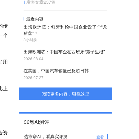
发表文章
237
篇
最近内容
的传
出海欧洲③：匈牙利给中国企业设了个“杀
猪盘”？
一个
3小时前
出海欧洲②：中国车企在西班牙“落子生根”
2026-08-04
庭用
在英国，中国汽车销量已反超日韩
2026-07-27
比上
阅读更多内容，狠戳这里
36氪AI测评
合资
选靠谱AI，看真实评测
查看