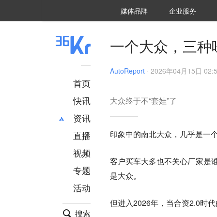
36氪Auto
数字时氪
企业号
未来消费
智能涌现
未来城市
启动Power on
媒体品牌
企业服务
企服点评
36氪出海
36氪研究院
潮生TIDE
36氪企服点评
36Kr研究院
36氪财经
职场bonus
36碳
后浪研究所
36Kr创新咨询
暗涌Waves
硬氪
氪睿研究院
一个大众，三种
AutoReport
·
2026年04月15日 02:
首页
快讯
大众终于不“套娃”了
资讯
印象中的南北大众，几乎是一个
直播
最新
推荐
创投
财经
视频
客户买车大多也不关心厂家是谁
汽车
AI
专题
是大众。
科技
项目推荐
活动
专精特新
安徽
但进入2026年，当合资2.
搜索