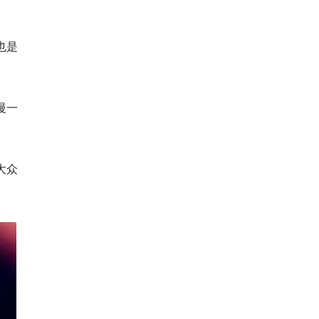
也是
慢一
大众