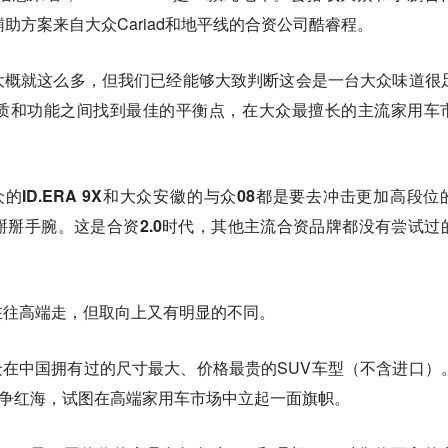
助方案来自大众Cariad和地平线的合资公司酷睿程。
大概就这么多，但我们已经能够大致判断这会是一台大众味道很
质和功能之间找到最佳的平衡点，在大众最擅长的主流家用车
大众的ID.ERA 9X和大众安徽的与众08都是要去冲击更加高段位
掰手腕。这是合资2.0时代，其他主流合资品牌都没有尝试过
在往高端走，但取向上又有明显的不同。
是大众在中国拥有过的尺寸最大、价格最贵的SUV车型（不含进口）
竞争红海，试图在高端家用车市场中立起一面旗帜。