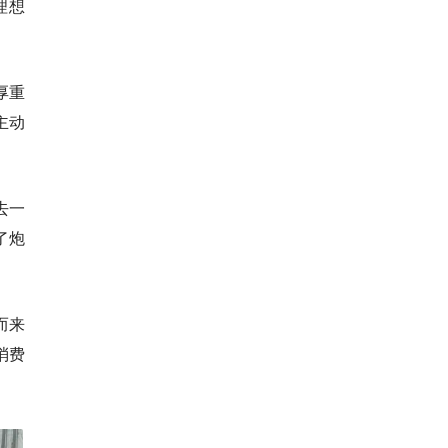
理想
厚重
主动
去一
了炮
而来
消费