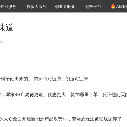
创投发布
项目推荐
核心服务
LP源计划
政府服务
投资人服务
创业者服务
创投平台
AI测
36氪Pro
VClub
VClub投资机构库
创投氪堂
城市之窗
投资机构职位推介
企业入驻
投资人认证
味道
54
模子刻出来的。 帕萨特对迈腾，朗逸对宝来……
，哪家4S店离得更近、优惠更大，就在哪里下单，反正他们买
0时代的大众全面开启新能源产品攻势时，套娃的玩法被彻底抛弃了。