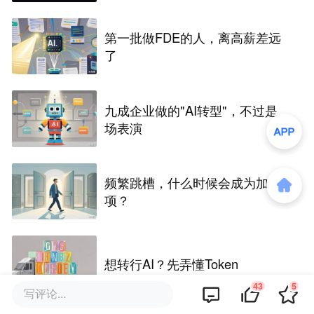
第一批做FDE的人，离高薪差远
了
九成企业做的"AI转型"，不过是
场表演
频繁跳槽，什么时候会成为加分
项？
想转行AI？先弄懂Token
43
5
写评论...