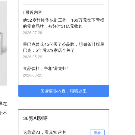
最近内容
他52岁辞掉华尔街工作，169万元盘下亏损
的零食品牌，被好时51亿元收购
2026-07-28
星巴克曾花45亿买了茶品牌，想做茶叶版星
巴克，5年后379家店全关了
2026-05-29
食品饮料，争相“养龙虾”
2026-03-25
阅读更多内容，狠戳这里
异在
个不
36氪AI测评
选靠谱AI，看真实评测
查看