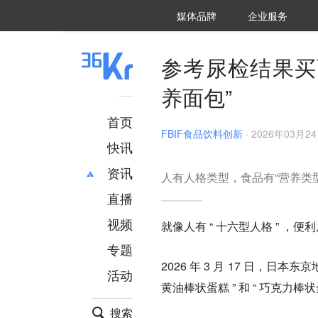
36氪Auto
数字时氪
企业号
未来消费
智能涌现
未来城市
启动Power on
媒体品牌
企业服务
企服点评
36氪出海
36氪研究院
潮生TIDE
36氪企服点评
36Kr研究院
36氪财经
职场bonus
36碳
后浪研究所
36Kr创新咨询
暗涌Waves
硬氪
氪睿研究院
参考尿检结果买面
养面包”
首页
FBIF食品饮料创新
·
2026年03月24
快讯
资讯
人有人格类型，食品有“营养类型
直播
最新
推荐
创投
财经
视频
就像人有 “ 十六型人格 ” ，便
汽车
AI
专题
科技
项目推荐
2026 年 3 月 17 日，日本东京
活动
专精特新
安徽
黄油棒状蛋糕 ” 和 “ 巧克力棒
搜索