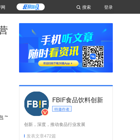
评网
搜索
登录
营
FBIF食品饮料创新
特邀作者
 ”“
创新，深度，推动食品行业发展
发表文章
472
篇