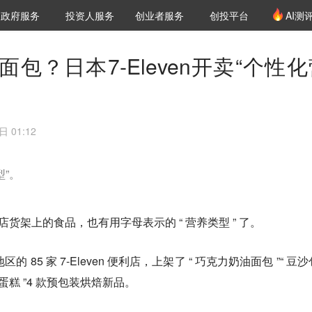
创投发布
项目推荐
核心服务
LP源计划
政府服务
投资人服务
创业者服务
创投平台
AI测
36氪Pro
VClub
VClub投资机构库
创投氪堂
城市之窗
投资机构职位推介
企业入驻
投资人认证
包？日本7-Eleven开卖“个性化
日 01:12
”。
利店货架上的食品，也有用字母表示的 “ 营养类型 ” 了。
地区的 85 家 7-Eleven 便利店，上架了 “ 巧克力奶油面包 ”“ 豆沙包
状蛋糕 ”4 款预包装烘焙新品。