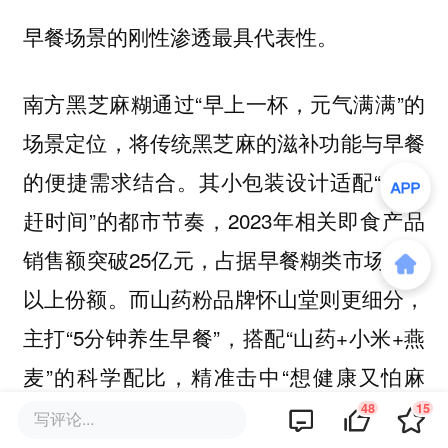
早餐场景的刚性渗透最具代表性。
南方黑芝麻糊通过“早上一杯，元气满满”的
场景定位，将传统黑芝麻的滋补功能与早餐
的便捷需求结合。其小包装设计适配“匆忙
赶时间”的都市节奏，2023年相关即食产品
销售额突破25亿元，占据早餐糊类市场30%
以上份额。而山药粉品牌怀山堂则更细分，
主打“5分钟养生早餐”，搭配“山药+小米+燕
麦”的科学配比，精准击中“想健康又怕麻
48
15
烦”的宝妈群体，单品年销超8亿元。
写评论...