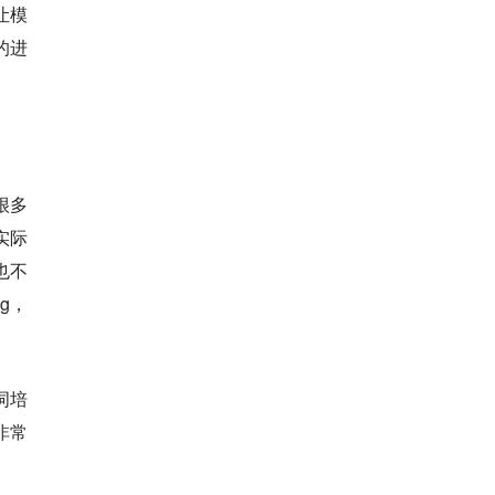
让模
的进
很多
实际
也不
g，
词培
非常