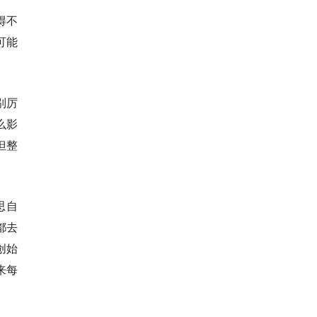
得不
可能
别厉
么影
但整
思自
都去
创始
来每