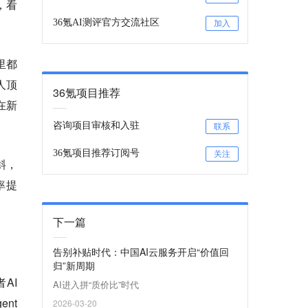
，看
36氪AI测评官方交流社区
加入
里都
人顶
36氪项目推荐
在新
咨询项目审核和入驻
联系
36氪项目推荐订阅号
关注
斜，
率提
下一篇
告别补贴时代：中国AI云服务开启“价值回
归”新周期
AI
AI进入拼“质价比”时代
nt
2026-03-20