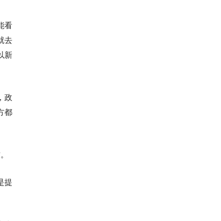
能看
就去
以新
，政
方都
。
方。
是提