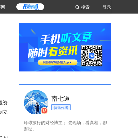
评网
搜索
登录
南七道
投资
特邀作者
创立
环球旅行的财经博主； 去现场，看真相，聊
财经。