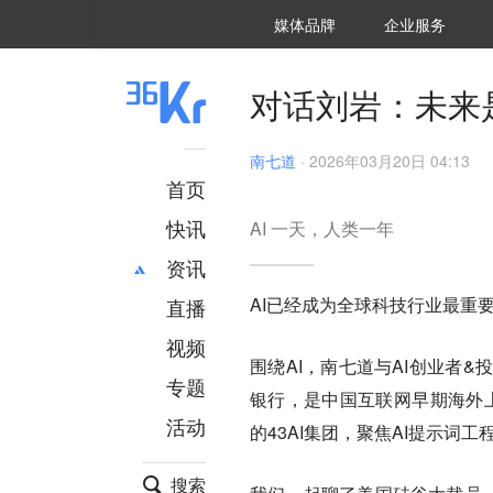
36氪Auto
数字时氪
企业号
未来消费
智能涌现
未来城市
启动Power on
媒体品牌
企业服务
企服点评
36氪出海
36氪研究院
潮生TIDE
36氪企服点评
36Kr研究院
36氪财经
职场bonus
36碳
后浪研究所
36Kr创新咨询
暗涌Waves
硬氪
氪睿研究院
对话刘岩：未来是
南七道
·
2026年03月20日 04:13
首页
快讯
AI 一天，人类一年
资讯
AI已经成为全球科技行业最重
直播
最新
推荐
创投
财经
视频
围绕AI，南七道与AI创业者
汽车
AI
专题
银行，是中国互联网早期海外上
科技
项目推荐
活动
专精特新
安徽
的43AI集团，聚焦AI提示词
搜索