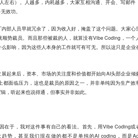
1400人左右）。人越多，内耗越多，大家互相沟通、开会、写邮件
多无效功。
厂内部人员早就冗余了，因为收入好，掩盖了这个问题。大家心
就顺势裁员。
而且那些被裁的人，就算没有Vibe Coding，一个
什么影响，因为这些人本身的工作就可有可无。所以这只是企业
。
发展起来后，资本、市场的关注度和价值都开始向AI头部企业倾
上都面临压力，这也是裁员的原因之一，并非单纯因为生产效
逻辑，听起来也说得通，但事实并非如此。
在于，我对这件事有自己的看法。首先，用Vibe Coding或者
大趋势，甚至我们现在做的都不是单纯的AI coding，而是Age