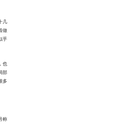
十几
着做
似乎
，也
局部
很多
号称