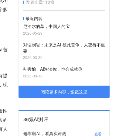
AI
发表文章
118
篇
个多
最近内容
尼泊尔的草，中国人的宝
2026-05-29
对话刘岩：未来是AI 彼此竞争，人变得不重
I替
要
2026-03-20
别害怕，AI淘汰你，也会成就你
有提
2026-03-12
，现
阅读更多内容，狠戳这里
质性
36氪AI测评
常的
百人
选靠谱AI，看真实评测
查看