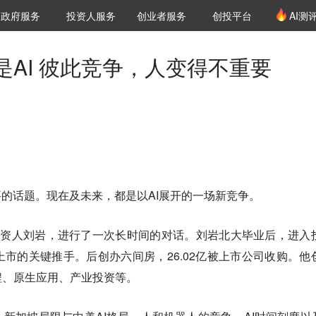
创投发布
项目推荐
核心服务
LP源计划
政府服务
投资人服务
创业者服务
创投平台
AI测
36氪Pro
VClub
VClub投资机构库
创投氪堂
城市之窗
投资机构职位推介
企业入驻
投资人认证
AI 彼此竞争，人变得不重要
要的话题。现在及未来，都是以AI展开的一场新竞争。
&投资人刘岩，进行了一次长时间的对话。刘岩北大毕业后，进入
市的关键推手。后创办六间房，26.02亿被上市公司收购。他
工程、原生应用、产业投资等。