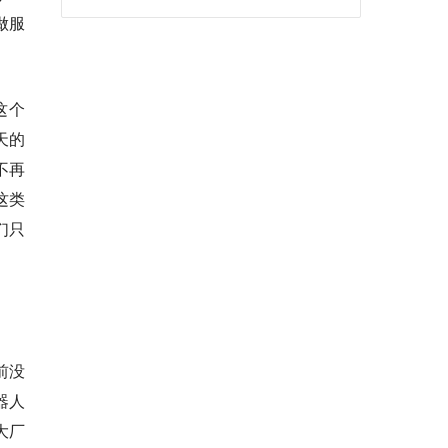
做服
这个
天的
不再
这类
们只
前没
器人
大厂