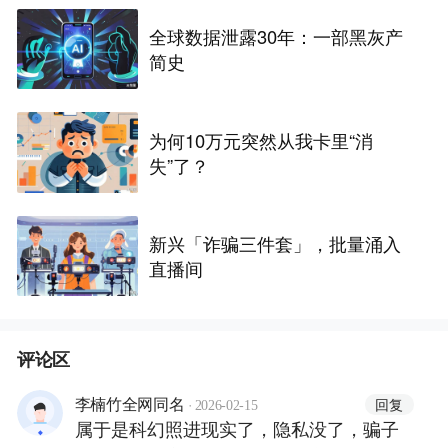
全球数据泄露30年：一部黑灰产
简史
为何10万元突然从我卡里“消
失”了？
新兴「诈骗三件套」，批量涌入
直播间
评论区
·
回复
李楠竹全网同名
2026-02-15
属于是科幻照进现实了，隐私没了，骗子