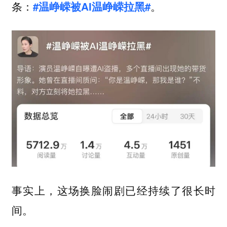
条：
。
#温峥嵘被AI温峥嵘拉黑#
事实上，这场换脸闹剧已经持续了很长时
间。