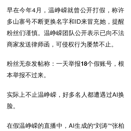
早在今年4月，温峥嵘就曾公开打假，称许
多山寨号不断更换名字和ID来冒充她，提醒
粉丝们谨慎。温峥嵘团队公开表示已向不法
商家发送律师函，可侵权行为屡禁不止。
粉丝无奈发帖称：
一天举报18个假账号，根
本举报不过来。
实际上不止温峥嵘，好多名人都遭遇过AI换
脸。
在假温峥嵘的直播中，AI生成的“刘涛”“张柏