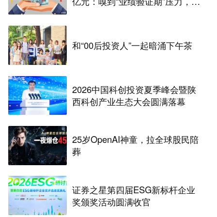
亿元：嗅到“业绩验证期”压力，美
国科技公司“内部人”先跑了
和“00后投资人”一起暗涌下午茶
2026中国科创投资夏季峰会暨陕
西科创产业生态大会圆满落幕
25岁OpenAI神童，拉全球股民陪
葬
证券之星第四届ESG新标杆企业
奖颁奖活动圆满收官