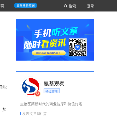
评网
搜索
登录
氨基观察
可能
特邀作者
生物医药新时代的商业智库和价值灯塔
、加
发表文章
691
篇