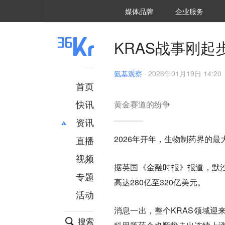
36氪Auto
数字时氪
企业号
未来消费
智能涌现
未来城市
启动Power on
媒体品牌
企业服务
企服点评
36氪出海
36氪研究院
潮生TIDE
36氪企服点评
36Kr研究院
36氪财经
职场bonus
36碳
后浪研究所
36Kr创新咨询
暗涌Waves
硬氪
氪睿研究院
KRAS战事刚起
氨基观察
·
2026年01月19日 14:20
首页
快讯
黄金赛道的纷争
资讯
2026年开年，生物制药界的最大焦
直播
最新
推荐
创投
财经
视频
据英国《金融时报》报道，默沙东
汽车
AI
专题
高达280亿至320亿美元。
科技
项目推荐
活动
专精特新
安徽
消息一出，整个KRAS领域迎
搜索