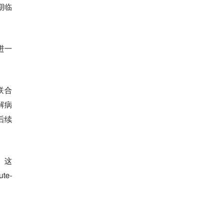
三期临
进一
联合
解病
后续
。这
e-