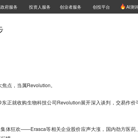
创投发布
项目推荐
核心服务
LP源计划
政府服务
投资人服务
创业者服务
创投平台
AI测
36氪Pro
VClub
VClub投资机构库
创投氪堂
城市之窗
投资机构职位推介
企业入驻
投资人认证
步
点，当属Revolution。
正就收购生物科技公司Revolution展开深入谈判，交易作价
来集体狂欢——Erasca等相关企业股价应声大涨，国内劲方医药