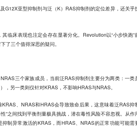
涉及G12X亚型抑制剂与泛（K）RAS抑制剂的定位差异，还关乎
临床表现也注定会存在显著分化。Revolution以“小步快跑”
留下了三个值得深思的疑问。
S、NRAS三个家族成员，当前泛RAS抑制剂主要分为两类：一类
6），另一类则仅针对KRAS，不影响HRAS与NRAS。
KRAS、NRAS和HRAS会导致致命后果，这意味着泛RAS抑
低毒性”之间找到平衡剂量极具挑战，潜在毒性风险不容忽视。从作
抑制异常激活的KRAS，而HRAS、NRAS的正常功能可能需