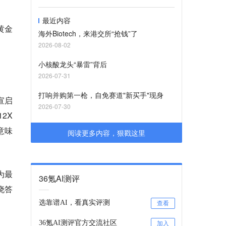
最近内容
黄金
海外Biotech，来港交所“抢钱”了
2026-08-02
小核酸龙头“暴雷”背后
2026-07-31
打响并购第一枪，自免赛道"新买手"现身
宣启
2026-07-30
2X
意味
阅读更多内容，狠戳这里
为最
36氪AI测评
晓答
选靠谱AI，看真实评测
查看
36氪AI测评官方交流社区
加入