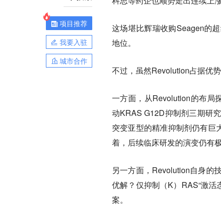
科思等药企也顺势走出连续上
项目推荐
这场堪比辉瑞收购Seagen的
我要入驻
地位。
城市合作
不过，虽然Revolution
一方面，从Revolution的布
动KRAS G12D抑制剂三期研
突变亚型的精准抑制剂仍有巨大
着，后续临床研发的演变仍有
另一方面，Revolution
优解？仅抑制（K）RAS“激
案。