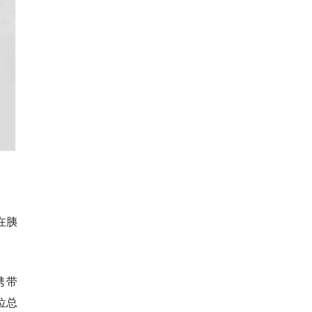
在胰
携带
位总