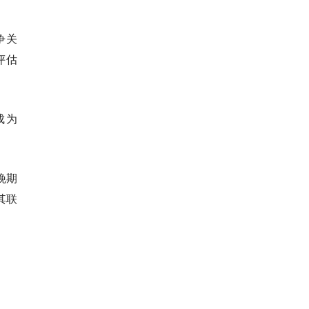
争关
评估
成为
变晚期
其联