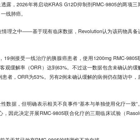
会上透露，2026年将启动KRAS G12D抑制剂RMC-9805的两项
、一线肺癌。
理之中——基于现有临床数据，Revolution认为该药物具备
9例接受一线治疗的胰腺癌患者，使用1200mg RMC-9805
，最佳客观缓解率（ORR）达到63%。不过这一数据包含未确认的缓
例患者，ORR为53%。另有2例未确认缓解的病例仍在随访中，
细的安全性数据，但明确表示相关不良事件“基本与单独使用化疗一致”
因此决定开展RMC-9805联合化疗的三期临床试验（Rasolut
，此前关于其已放弃RMC-9805的猜测也不攻自破。