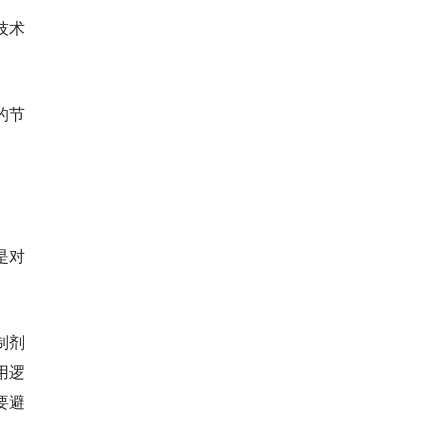
技术
的节
是对
制剂
用逻
要避