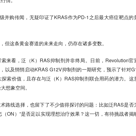
涨行情。
超级并购传闻，无疑印证了KRAS作为PD-1之后最大癌症靶点的
占据优势，但这条黄金赛道的未来走向，仍存在诸多变数。
局探索来看，泛（K）RAS抑制剂并非终局。日前，Revolution官
究，以及悄悄启动KRAS G12V抑制剂的一期研究，预示了针对G1
探索价值，且存在与泛（K）RAS抑制剂联合用药的潜力。这
极大想象空间。
自身的技术路线选择，也留下了不少值得探讨的问题：比如泛RAS是否
活态（ON）”是否足以实现理想治疗效果？这一切，有待挑战者揭