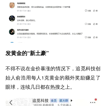
发黄金的“新土豪”
不得不说在金价暴涨的情况下，追觅科技创
始人俞浩用每人1克黄金的额外奖励赚足了
眼球，连续几日都在热搜之上。