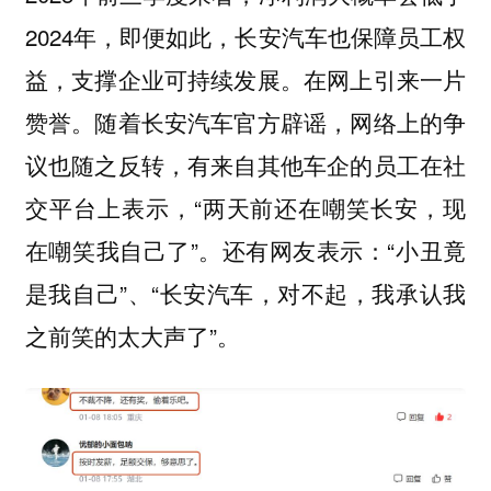
2024年，即便如此，长安汽车也保障员工权
益，支撑企业可持续发展。在网上引来一片
赞誉。随着长安汽车官方辟谣，网络上的争
议也随之反转，有来自其他车企的员工在社
交平台上表示，“两天前还在嘲笑长安，现
在嘲笑我自己了”。还有网友表示：“小丑竟
是我自己”、“长安汽车，对不起，我承认我
之前笑的太大声了”。