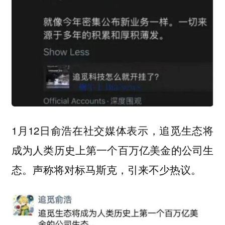
1月12日俞浩在社交媒体表示，追觅生态将
成为人类历史上第一个百万亿美金的公司生
态。声称将对标马斯克，引来不少热议。