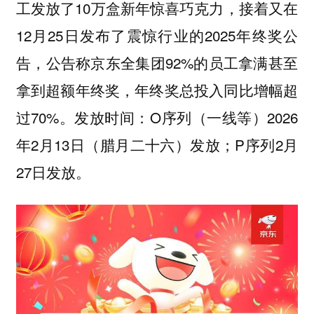
工发放了10万盒新年惊喜巧克力，接着又在
12月25日发布了震惊行业的2025年终奖公
告，公告称京东全集团92%的员工拿满甚至
拿到超额年终奖，年终奖总投入同比增幅超
过70%。发放时间：O序列（一线等）2026
年2月13日（腊月二十六）发放；P序列2月
27日发放。