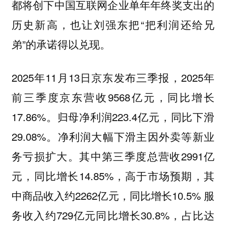
都将创下中国互联网企业单年年终奖支出的
历史新高，也让刘强东把“把利润还给兄
弟”的承诺得以兑现。
2025年11月13日京东发布三季报，2025年
前三季度京东营收9568亿元，同比增长
17.86%。归母净利润223.4亿元，同比下滑
29.08%。净利润大幅下滑主因外卖等新业
务亏损扩大。其中第三季度总营收2991亿
元，同比增长14.85%，高于市场预期，其
中商品收入约2262亿元，同比增长10.5% 服
务收入约729亿元同比增长30.8%，占比达