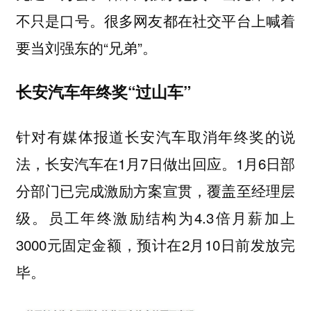
不只是口号。很多网友都在社交平台上喊着
要当刘强东的“兄弟”。
长安汽车年终奖“过山车”
针对有媒体报道长安汽车取消年终奖的说
法，长安汽车在1月7日做出回应。1月6日部
分部门已完成激励方案宣贯，覆盖至经理层
级。员工年终激励结构为4.3倍月薪加上
3000元固定金额，预计在2月10日前发放完
毕。