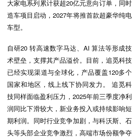
大家电系列累计获超20亿元意向订单，同时
造车项目启动，2027年将推首款超豪华纯电
车型。
自研20 转高速数字马达、AI 算法等形成技
术壁垒，支撑其产品溢价。目前，追觅科技
已经实现渠道与全球化，产品覆盖120多个
国家和地区，线上线下协同发力。 追觅科
技同样面临盈利压力，2025年前三季度净利
润同比下滑较大，新业务投入或持续影响短
期利润。同时行业竞争加剧，与科沃斯、石
头等头部企业竞争激烈，高端市场份额争夺