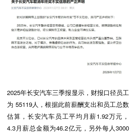
2025年长安汽车三季报显示，财报口径员工
为 55119人，根据此前薪酬支出和员工总数
估算，长安汽车员工平均月薪1.92万元，
4.3月薪总金额为46.2亿元，另外每人3000