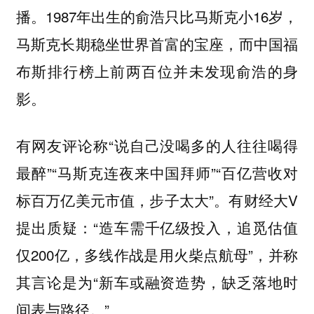
播。1987年出生的俞浩只比马斯克小16岁，
马斯克长期稳坐世界首富的宝座，而中国福
布斯排行榜上前两百位并未发现俞浩的身
影。
有网友评论称“说自己没喝多的人往往喝得
最醉”“马斯克连夜来中国拜师”“百亿营收对
标百万亿美元市值，步子太大”。有财经大V
提出质疑：“造车需千亿级投入，追觅估值
仅200亿，多线作战是用火柴点航母”，并称
其言论是为“新车或融资造势，缺乏落地时
间表与路径。”