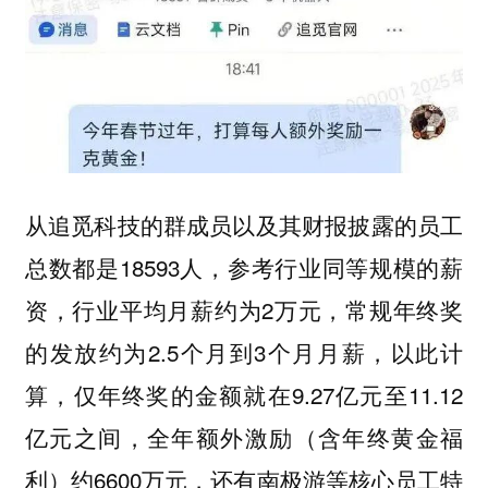
从追觅科技的群成员以及其财报披露的员工
总数都是18593人，参考行业同等规模的薪
资，行业平均月薪约为2万元，常规年终奖
的发放约为2.5个月到3个月月薪，以此计
算，仅年终奖的金额就在9.27亿元至11.12
亿元之间，全年额外激励（含年终黄金福
利）约6600万元，还有南极游等核心员工特