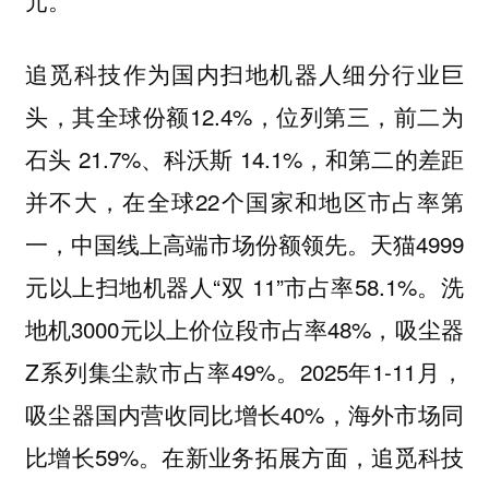
元。
追觅科技作为国内扫地机器人细分行业巨
头，其全球份额12.4%，位列第三，前二为
石头 21.7%、科沃斯 14.1%，和第二的差距
并不大，在全球22个国家和地区市占率第
一，中国线上高端市场份额领先。天猫4999
元以上扫地机器人“双 11”市占率58.1%。洗
地机3000元以上价位段市占率48%，吸尘器
Z系列集尘款市占率49%。2025年1-11月，
吸尘器国内营收同比增长40%，海外市场同
比增长59%。在新业务拓展方面，追觅科技