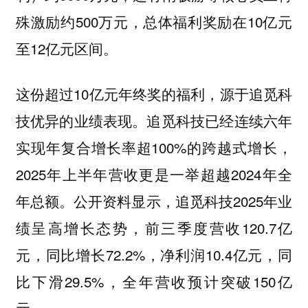
殊激励约500万元，总体福利奖励在10亿元
至12亿元区间。
这份超过10亿元年终奖的福利，源于追觅科
技优异的业绩表现。追觅科技已经连续六年
实现年复合增长率超100%的跨越式增长，
2025年上半年营收更是一举超越2024年全
年总额。公开资料显示，追觅科技2025年业
绩呈高增长态势，前三季度营收120.7亿
元，同比增长72.2%，净利润10.4亿元，同
比下滑29.5%，全年营收预计突破150亿