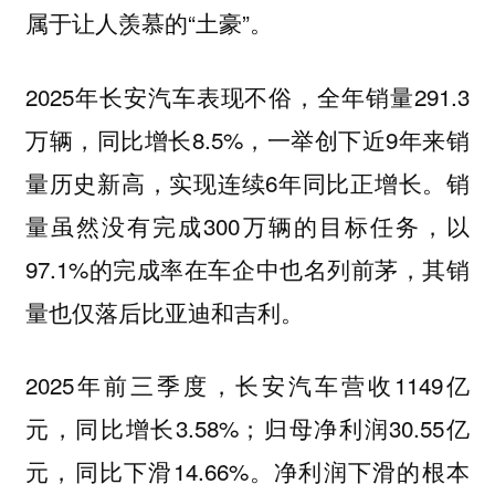
属于让人羡慕的“土豪”。
2025年长安汽车表现不俗，全年销量291.3
万辆，同比增长8.5%，一举创下近9年来销
量历史新高，实现连续6年同比正增长。销
量虽然没有完成300万辆的目标任务，以
97.1%的完成率在车企中也名列前茅，其销
量也仅落后比亚迪和吉利。
2025年前三季度，长安汽车营收1149亿
元，同比增长3.58%；归母净利润30.55亿
元，同比下滑14.66%。净利润下滑的根本