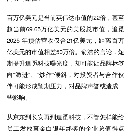
百万亿美元是当前英伟达市值的22倍，甚至
超当前69.65万亿美元的美股总市值，追觅
2025 年预估营收仅合21亿美元，距离百万
亿美元的市值相差50万倍。俞浩的言论，短
期提升追觅科技曝光度，却可能让品牌标签
向“激进”、“炒作”倾斜，对投资者与合作伙
伴可能形成预期压力，对品牌声誉或造成一
些影响。
从京东到长安再到追觅科技，不管怎样能给
员工发放真金白银年终奖的企业总值得点