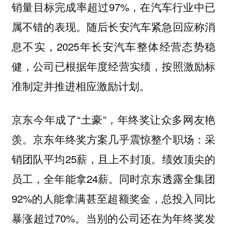
销量目标完成率超过97%，在汽车行业中已
属不错的表现。随后长安汽车紧急回应称消
息不实，2025年长安汽车整体经营态势稳
健，公司已根据年度经营实绩，按照激励标
准制定并推进相应激励计划。
京东今年成了“土豪”，年终奖让众多网友艳
羡。京东年终奖方案几乎震惊整个职场：采
销团队平均25薪，且上不封顶。绩效顶尖的
员工，全年能拿24薪。同时京东透露全集团
92%的人能拿满甚至超额奖金，总投入同比
暴涨超过70%。当别的公司还在为年终奖发