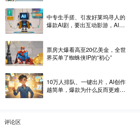
中专生手搓、引发好莱坞寻人的
爆款AI剧，要出互动影游，AI剧
尽头是游戏？
票房大爆看高至20亿美金，全世
界买单了蜘蛛侠IP的“初心”
10万人排队、一键出片，AI创作
越简单，爆款为什么反而更难做
了
评论区