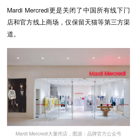
Mardi Mercredi更是关闭了中国所有线下门
店和官方线上商场，仅保留天猫等第三方渠
道。
Mardi Mercredi大量闭店，图源：品牌官方公众号