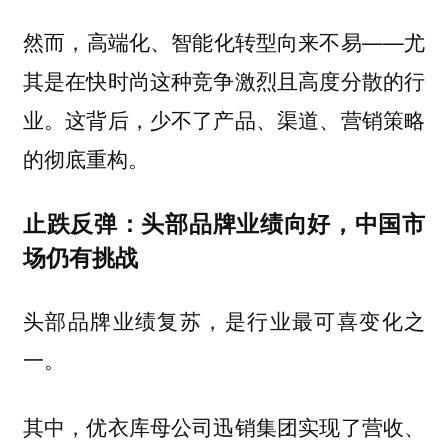
然而，高端化、智能化转型向来不易——尤
其是在快时尚这种竞争激烈且高度分散的行
业。这背后，少不了产品、渠道、营销策略
的彻底重构。
止跌反弹：头部品牌业绩向好，中国市
场仍有挑战
头部品牌业绩复苏，是行业最可喜变化之
一。
其中，优衣库母公司迅销集团实现了营收、