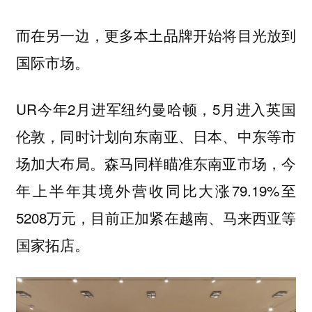
而在另一边，更多本土品牌开始将目光放到
国际市场。
UR今年2月进军纽约曼哈顿，5月进入英国
伦敦，同时计划向东南亚、日本、中东等市
场加大布局。森马同样瞄准东南亚市场，今
年上半年其境外营收同比大涨79.19%至
5208万元，目前正加紧在越南、马来西亚等
国家拓店。