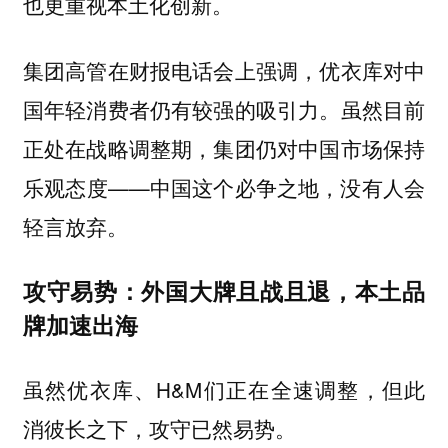
也更重视本土化创新。
集团高管在财报电话会上强调，优衣库对中
国年轻消费者仍有较强的吸引力。虽然目前
正处在战略调整期，集团仍对中国市场保持
乐观态度——中国这个必争之地，没有人会
轻言放弃。
攻守易势：外国大牌且战且退，本土品
牌加速出海
虽然优衣库、H&M们正在全速调整，但此
消彼长之下，攻守已然易势。