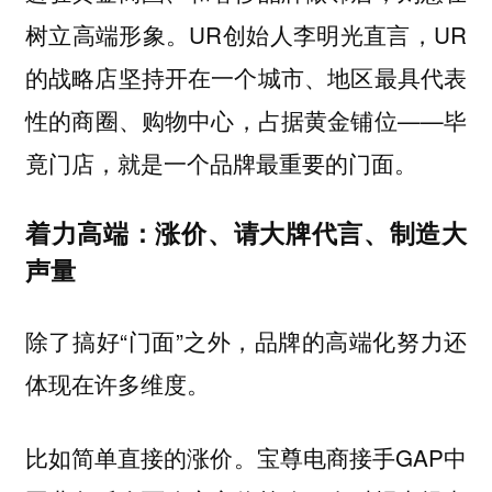
UR创始人李明光直言，UR
树立高端形象。
的战略店坚持开在一个城市、地区最具代表
性的商圈、购物中心，占据黄金铺位——毕
竟门店，就是一个品牌最重要的门面。
着力高端：涨价、请大牌代言、制造大
声量
除了搞好“门面”之外，品牌的高端化努力还
体现在许多维度。
宝尊电商接手GAP中
比如简单直接的涨价。