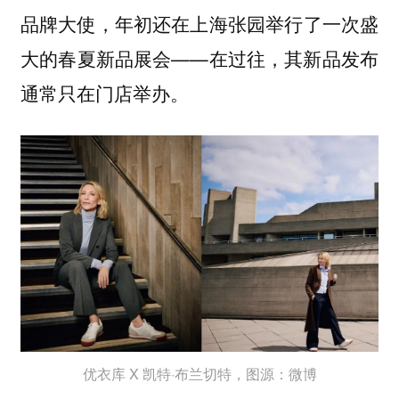
品牌大使，年初还在上海张园举行了一次盛
大的春夏新品展会——在过往，其新品发布
通常只在门店举办。
优衣库 X 凯特·布兰切特，图源：微博