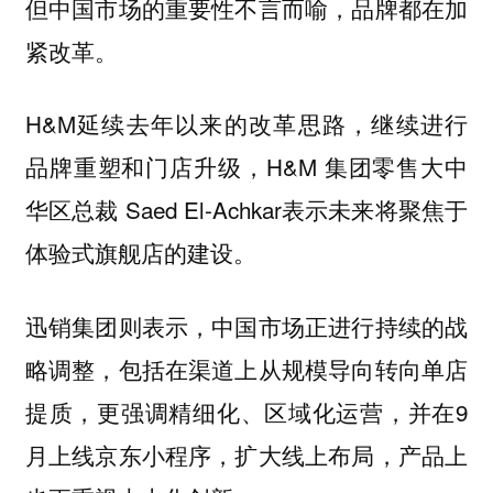
但中国市场的重要性不言而喻，品牌都在加
紧改革。
H&M延续去年以来的改革思路，继续进行
品牌重塑和门店升级，H&M 集团零售大中
华区总裁 Saed El-Achkar表示未来将聚焦于
体验式旗舰店的建设。
迅销集团则表示，中国市场正进行持续的战
略调整，包括在渠道上从规模导向转向单店
提质，更强调精细化、区域化运营，并在9
月上线京东小程序，扩大线上布局，产品上