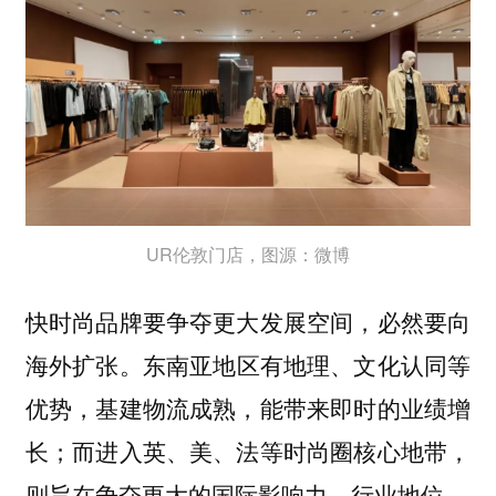
UR伦敦门店，图源：微博
快时尚品牌要争夺更大发展空间，必然要向
海外扩张。
东南亚地区有地理、文化认同等
优势，基建物流成熟，能带来即时的业绩增
长；而进入英、美、法等时尚圈核心地带，
则旨在争夺更大的国际影响力、行业地位。