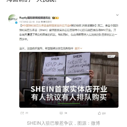
SHEIN入驻巴黎惹争议，图源：微博