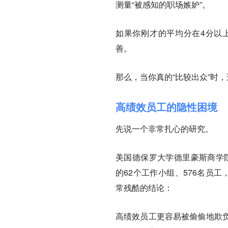
测量“被感知的职场嫉妒”。
如果你刚才的平均分在4分以
善
。
那么，当你真的“比较出众”时
高绩效员工的隐性困境
先说一个非常扎心的研究。
美国德保罗大学德里豪斯商学院的教
的62个工作小组、576名员
常残酷的结论：
高绩效员工
更容易被偷偷地欺