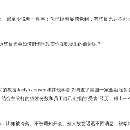
上，那至少说明一件事：
你已经明显感觉到，有些目光并不那
，这些目光会如何悄悄地改变你在职场里的命运呢？
授Jaclyn Jensen和其他学者[2]调查了美国一家金融服务
工，结合主管打的绩效分数和员工自己汇报的“受害”经历，得出一
负：比如被冷落、不被通知开会、别人故意迟迟不回消息、被暗