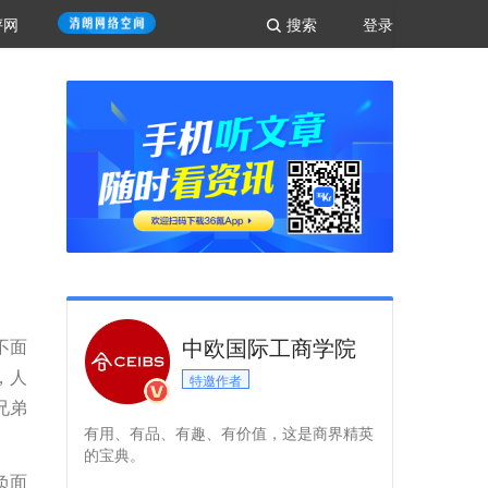
评网
搜索
登录
中欧国际工商学院
不面
，人
特邀作者
兄弟
有用、有品、有趣、有价值，这是商界精英
的宝典。
负面