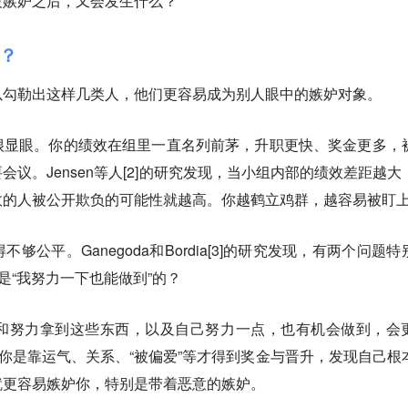
被嫉妒之后，又会发生什么？
？
以勾勒出这样几类人，他们更容易成为别人眼中的嫉妒对象。
很显眼。
你的绩效在组里一直名列前茅，升职更快、奖金更多，
议。Jensen等人[2]的研究发现，当小组内部的绩效差距越大
效的人被公开欺负的可能性就越高。你越鹤立鸡群，越容易被盯
得不够公平。
Ganegoda和Bordia[3]的研究发现，有两个问题
是“我努力一下也能做到”的？
和努力拿到这些东西，以及自己努力一点，也有机会做到，会
得你是靠运气、关系、“被偏爱”等才得到奖金与晋升，发现自己根
就更容易嫉妒你，特别是带着恶意的嫉妒。