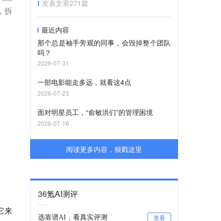
发表文章
271
篇
，拆
最近内容
那个总是袖手旁观的同事，会毁掉整个团队
吗？
2026-07-31
一部电影能走多远，就看这4点
2026-07-23
面对明星员工，“俞敏洪们”的管理困境
2026-07-16
阅读更多内容，狠戳这里
36氪AI测评
用它来
选靠谱AI，看真实评测
查看