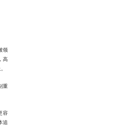
被领
，高
上。
特别重
更容
本追