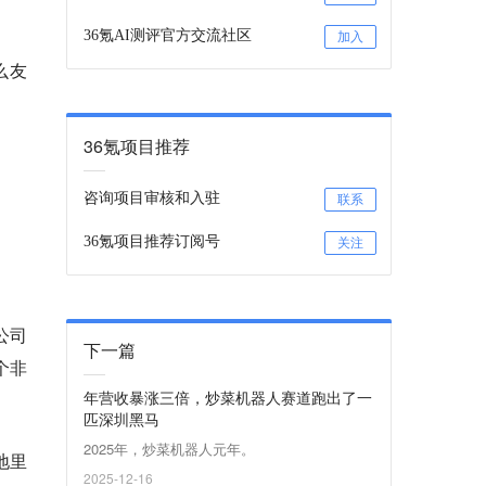
36氪AI测评官方交流社区
加入
么友
36氪项目推荐
咨询项目审核和入驻
联系
36氪项目推荐订阅号
关注
公司
下一篇
个非
年营收暴涨三倍，炒菜机器人赛道跑出了一
匹深圳黑马
2025年，炒菜机器人元年。
地里
2025-12-16