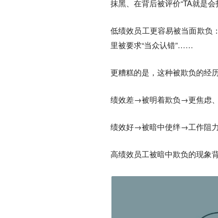
抹黑、在背后被评价“TA就是会拍
低绩效员工
更容易被当面欺负
里被要求“当众认错”……
更糟糕的是，这种被欺负的经
绩效差→被明着欺负→更焦虑
绩效好→被暗中使绊→工作阻
高绩效员工被暗中欺负的现象