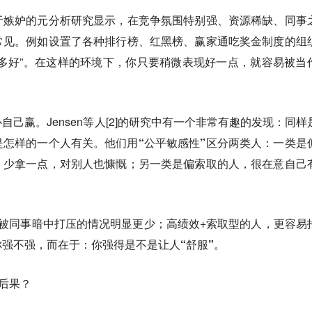
于嫉妒的元分析研究显示，在竞争氛围特别强、资源稀缺、同事
常见。例如设置了各种排行榜、红黑榜、赢家通吃奖金制度的组
多好”。在这样的环境下，你只要稍微表现好一点，就容易被当
心自己赢。
Jensen等人[2]的研究中有一个非常有趣的发现：同样
是怎样的一个人有关。他们用
“公平敏感性”
区分两类人：一类是
、少拿一点，对别人也慷慨；另一类是偏索取的人，很在意自己
被同事暗中打压的情况明显更少；高绩效+索取型的人，更容易
你强不强，而在于：
你强得是不是让人“舒服”。
么后果？