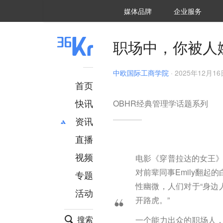
36氪Auto
数字时氪
企业号
未来消费
智能涌现
未来城市
启动Power on
媒体品牌
企业服务
企服点评
36氪出海
36氪研究院
潮生TIDE
36氪企服点评
36Kr研究院
36氪财经
职场bonus
36碳
后浪研究所
36Kr创新咨询
暗涌Waves
硬氪
氪睿研究院
职场中，你被人
中欧国际工商学院
·
2025年12月16日
首页
快讯
OBHR经典管理学话题系列
资讯
直播
最新
推荐
创投
财经
视频
电影《穿普拉达的女王》
汽车
AI
对前辈同事Emily翻
专题
科技
项目推荐
性幽微，人们对于“身边
活动
专精特新
安徽
开路虎。”
搜索
一个能力出众的职场人