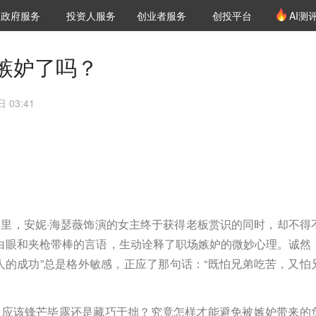
创投发布
项目推荐
核心服务
LP源计划
政府服务
投资人服务
创业者服务
创投平台
AI测
36氪Pro
VClub
VClub投资机构库
创投氪堂
城市之窗
投资机构职位推介
企业入驻
投资人认证
嫉妒了吗？
 03:41
里，安妮·海瑟薇饰演的女主终于获得老板赏识的同时，却不得
起的白眼和夹枪带棒的言语，生动诠释了职场嫉妒的微妙心理。诚然
人的成功”总是格外敏感，正应了那句话：“既怕兄弟吃苦，又怕
，应该锋芒毕露还是藏巧于拙？究竟怎样才能避免被嫉妒带来的