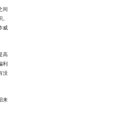
之间
织。
作威
是高
偏利
有没
招来