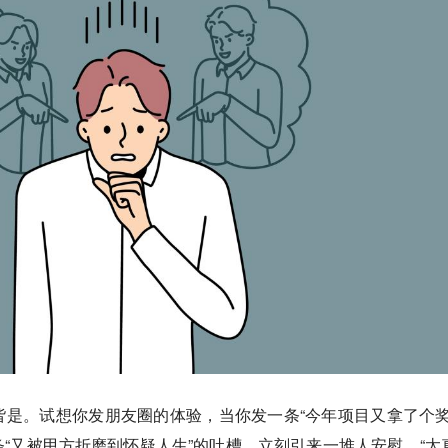
是。试想你发朋友圈的体验，当你发一条“今年项目又拿了个奖
“又被甲方折磨到怀疑人生”的吐槽，立刻引来一堆人安慰，“太