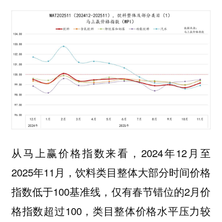
从马上赢价格指数来看，2024年12月至
2025年11月，饮料类目整体大部分时间价格
指数低于100基准线，仅有春节错位的2月价
格指数超过100，类目整体价格水平压力较