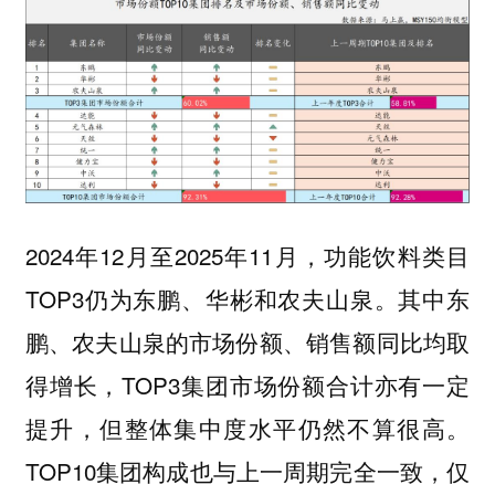
2024年12月至2025年11月，功能饮料类目
TOP3仍为东鹏、华彬和农夫山泉。其中东
鹏、农夫山泉的市场份额、销售额同比均取
得增长，TOP3集团市场份额合计亦有一定
提升，但整体集中度水平仍然不算很高。
TOP10集团构成也与上一周期完全一致，仅