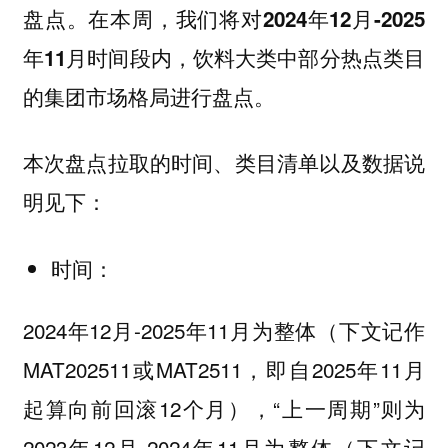
盘点。
在本周，我们将对2024年12月-2025
年11月时间段内，饮料大类中部分热点类目
的集团市场格局进行盘点。
本次盘点拉取的时间、类目清单以及数据说
明见下：
时间：
2024年12月-2025年11月为整体（下文记作
MAT202511或MAT2511，即自2025年11月
起算向前回滚12个月），“上一周期”则为
2023年12月-2024年11月为整体（下文记