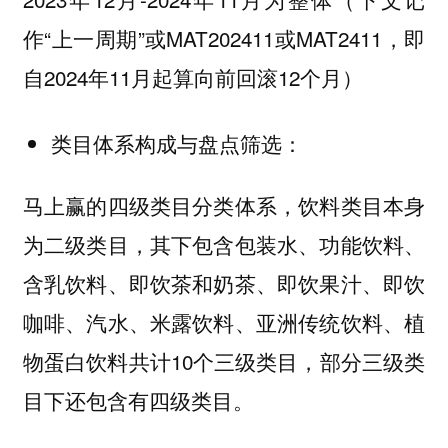
作“上一周期”或MAT202411或MAT2411，即
自2024年11月起算向前回滚12个月）
类目体系构成与盘点筛选：
马上赢的四级类目分类体系，饮料类目本身
为二级类目，其下包含包装水、功能饮料、
含乳饮料、即饮茶和奶茶、即饮果汁、即饮
咖啡、汽水、米露饮料、亚洲传统饮料、植
物蛋白饮料共计10个三级类目，部分三级类
目下还包含有四级类目。