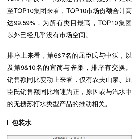
至TOP10集团来看，TOP10市场份额合计高
达99.59%，为所有类目最高，TOP10集团
以外已经几乎没有市场空间。
排序上来看，第6&7名的屈臣氏与中沃，以
及第9&10名的宜简与雀巢，排序有交换。
销售额同比变动上来看，仅有农夫山泉、屈
臣氏销售额同比增速为正，原因或与汽水中
的无糖苏打水类型产品的推动相关。
包装水