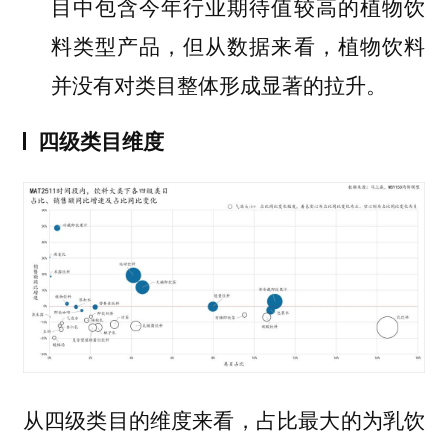
目中包含今年行业期待值较高的植物饮
料类型产品，但从数据来看，植物饮料
并没有对类目整体形成显著的拉升。
四级类目维度
从四级类目的维度来看，占比最大的为乳饮