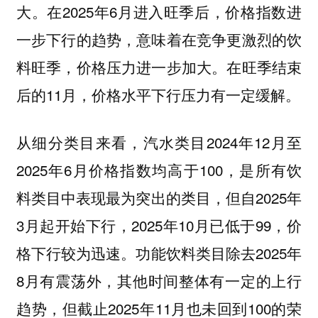
大。在2025年6月进入旺季后，价格指数进
一步下行的趋势，意味着在竞争更激烈的饮
料旺季，价格压力进一步加大。在旺季结束
后的11月，价格水平下行压力有一定缓解。
从细分类目来看，汽水类目2024年12月至
2025年6月价格指数均高于100，是所有饮
料类目中表现最为突出的类目，但自2025年
3月起开始下行，2025年10月已低于99，价
格下行较为迅速。功能饮料类目除去2025年
8月有震荡外，其他时间整体有一定的上行
趋势，但截止2025年11月也未回到100的荣