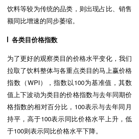
饮料等较为传统的品类，则出现占比、销售
额同比增速的同步萎缩。
各类目价格指数
为了更好的观察类目的价格水平变化，我们
拉取了饮料整体与各重点类目的马上赢价格
指数（WPI），指数以100为基准值，其数
值上下波动为类目的价格指数与去年同期价
格指数的相对百分比，100表示与去年同月
持平，高于100表示同比价格水平上升，低
于100则表示同比价格水平下降。