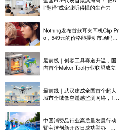
全国FDE代表首聚滨海湾！ 把A
I“翻译”成企业听得懂的生产力
Nothing发布首款耳夹耳机Clip Pr
o，549元的价格能搅动市场吗？
丨最前线
最前线｜创客工具赛道升温，国
内首个Maker Tool行业联盟成立
最前线｜武汉建成全国首个超大
城市全域低空遥感监测网络，146
座无人机机场构建“城市智眼”
中国消费品行业高质量发展行动
暨宝洁创新开放日成功举办 | 最